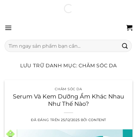
Chuyển
100% hàng chính hãng
Freeship 24H
Đổi trả miễn phí
đến
nội
dung
Tìm
kiếm:
LƯU TRỮ DANH MỤC:
CHĂM SÓC DA
CHĂM SÓC DA
Serum Và Kem Dưỡng Ẩm Khác Nhau
Như Thế Nào?
ĐÃ ĐĂNG TRÊN
25/12/2025
BỞI
CONTENT