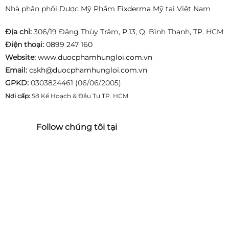
Nhà phân phối Dược Mỹ Phẩm
Fixderma
Mỹ tại Việt Nam
Địa chỉ:
306/19 Đặng Thùy Trâm, P.13, Q. Bình Thạnh, TP. HCM
Điện thoại:
0899 247 160
Website:
www.duocphamhungloi.com.vn
Email:
cskh@duocphamhungloi.com.vn
GPKD:
0303824461 (06/06/2005)
Nơi cấp:
Sở Kế Hoạch & Đầu Tư TP. HCM
Follow chúng tôi tại