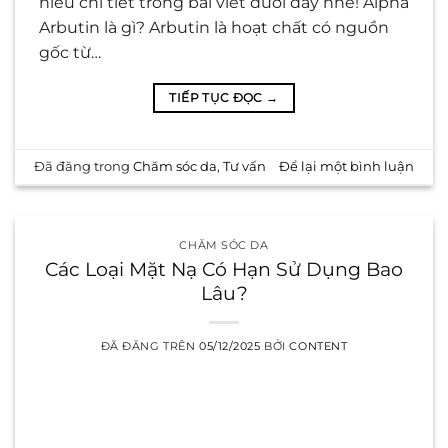
hiểu chi tiết trong bài viết dưới đây nhé! Alpha
Arbutin là gì? Arbutin là hoạt chất có nguồn
gốc từ…
TIẾP TỤC ĐỌC
→
Đã đăng trong
Chăm sóc da
,
Tư vấn
Để lại một bình luận
CHĂM SÓC DA
Các Loại Mặt Nạ Có Hạn Sử Dụng Bao
Lâu?
ĐÃ ĐĂNG TRÊN
05/12/2025
BỞI
CONTENT