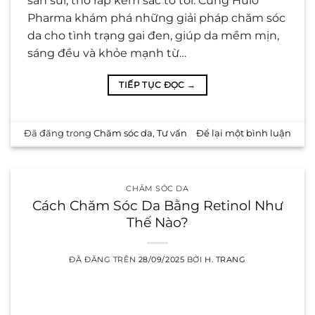
sần sùi, thô ráp kèm sắc tố tối. Cùng Hulo
Pharma khám phá những giải pháp chăm sóc
da cho tình trạng gai đen, giúp da mềm mịn,
sáng đều và khỏe mạnh từ…
TIẾP TỤC ĐỌC
→
Đã đăng trong
Chăm sóc da
,
Tư vấn
Để lại một bình luận
CHĂM SÓC DA
Cách Chăm Sóc Da Bằng Retinol Như
Thế Nào?
ĐÃ ĐĂNG TRÊN
28/09/2025
BỞI
H. TRANG