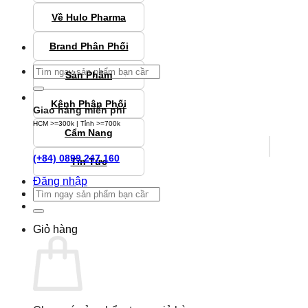
Về Hulo Pharma
Brand Phân Phối
Tìm
Sản Phẩm
kiếm:
Kênh Phân Phối
Giao hàng miễn phí
HCM >=300k | Tỉnh >=700k
Cẩm Nang
(+84) 0899 247 160
Tin Tức
Đăng nhập
Tìm
kiếm:
Giỏ hàng