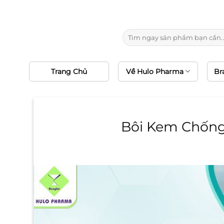
Chuyển
10
đến
nội
Tìm
dung
kiếm:
Trang Chủ
Về Hulo Pharma
Br
Bôi Kem Chống