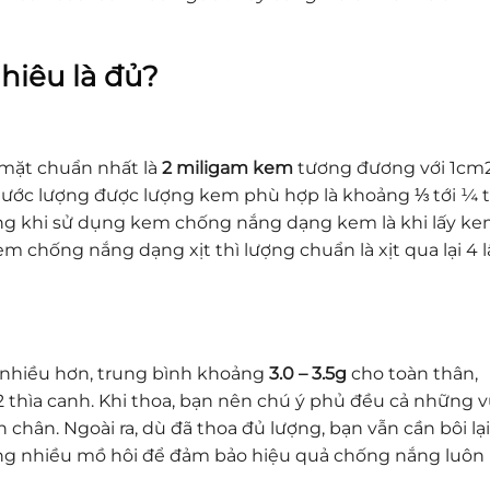
hiêu là đủ?
mặt chuẩn nhất là
2 miligam kem
tương đương với 1cm
 ước lượng được lượng kem phù hợp là khoảng ⅓ tới ¼ t
ợng khi sử dụng kem chống nắng dạng kem là khi lấy k
kem chống nắng dạng xịt thì lượng chuẩn là xịt qua lại 4 l
 nhiều hơn, trung bình khoảng
3.0 – 3.5g
cho toàn thân,
 thìa canh. Khi thoa, bạn nên chú ý phủ đều cả những 
 chân. Ngoài ra, dù đã thoa đủ lượng, bạn vẫn cần bôi lạ
 động nhiều mồ hôi để đảm bảo hiệu quả chống nắng luôn