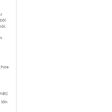
u
bôi
ôi.
ên
 thoa
ặt).
 lớn