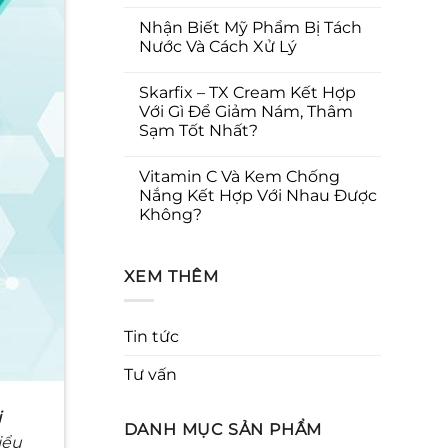
Nhận Biết Mỹ Phẩm Bị Tách
Nước Và Cách Xử Lý
Skarfix – TX Cream Kết Hợp
Với Gì Để Giảm Nám, Thâm
Sạm Tốt Nhất?
Vitamin C Và Kem Chống
Nắng Kết Hợp Với Nhau Được
Không?
XEM THÊM
Tin tức
Tư vấn
i
DANH MỤC SẢN PHẨM
iểu