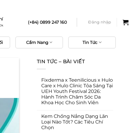
phí
hí
(+84) 0899 247 160
Đăng nhập
0k
ối
Cẩm Nang
Tin Tức
TIN TỨC – BÀI VIẾT
Fixderma x Teenilicious x Hulo
Care x Hulo Clinic Tỏa Sáng Tại
UEH Youth Festival 2026:
Hành Trình Chăm Sóc Da
Khoa Học Cho Sinh Viên
Kem Chống Nắng Dạng Lăn
Loại Nào Tốt? Các Tiêu Chí
Chọn