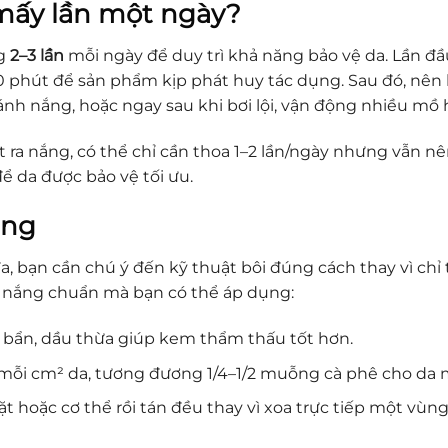
mấy lần một ngày?
ng
2–3 lần
mỗi ngày để duy trì khả năng bảo vệ da. Lần đầ
20 phút để sản phẩm kịp phát huy tác dụng. Sau đó, nên 
i ánh nắng, hoặc ngay sau khi bơi lội, vận động nhiều mồ h
t ra nắng, có thể chỉ cần thoa 1–2 lần/ngày nhưng vẫn n
ể da được bảo vệ tối ưu.
ắng
, bạn cần chú ý đến kỹ thuật bôi đúng cách thay vì chỉ
g nắng chuẩn mà bạn có thể áp dụng:
i bẩn, dầu thừa giúp kem thẩm thấu tốt hơn.
ỗi cm² da, tương đương 1/4–1/2 muỗng cà phê cho da m
oặc cơ thể rồi tán đều thay vì xoa trực tiếp một vùng