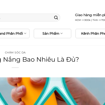
0% hàng chính hãng • Freeship 24H • Đổi trả miễn 
Giao hàng miễn p
HCM >=300k | Tỉnh >=70
and Phân Phối
Sản Phẩm
Kênh Phân Ph
CHĂM SÓC DA
 Nắng Bao Nhiêu Là Đủ?