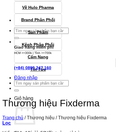
Về Hulo Pharma
Brand Phân Phối
Tìm
Sản Phẩm
kiếm:
Kênh Phân Phối
Giao hàng miễn phí
HCM >=300k | Tỉnh >=700k
Cẩm Nang
(+84) 0899 247 160
Tin Tức
Đăng nhập
Tìm
kiếm:
Giỏ hàng
Thương hiệu Fixderma
Trang chủ
/
Thương hiệu
/
Thương hiệu Fixderma
Lọc