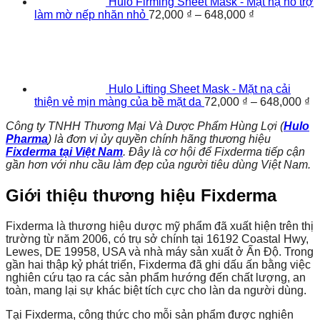
Hulo Firming Sheet Mask - Mặt nạ hỗ trợ
làm mờ nếp nhăn nhỏ
72,000
₫
–
648,000
₫
Hulo Lifting Sheet Mask - Mặt nạ cải
thiện vẻ mịn màng của bề mặt da
72,000
₫
–
648,000
₫
Công ty TNHH Thương Mại Và Dược Phẩm Hùng Lợi (
Hulo
Pharma
) là đơn vị ủy quyền chính hãng thương hiệu
Fixderma tại Việt Nam
. Đây là cơ hội để Fixderma tiếp cận
gần hơn với nhu cầu làm đẹp của người tiêu dùng Việt Nam.
Giới thiệu thương hiệu Fixderma
Fixderma là thương hiệu dược mỹ phẩm đã xuất hiện trên thị
trường từ năm 2006, có trụ sở chính tại 16192 Coastal Hwy,
Lewes, DE 19958, USA và nhà máy sản xuất ở Ấn Độ. Trong
gần hai thập kỷ phát triển, Fixderma đã ghi dấu ấn bằng việc
nghiên cứu tạo ra các sản phẩm hướng đến chất lượng, an
toàn, mang lại sự khác biệt tích cực cho làn da người dùng.
Tại Fixderma, công thức cho mỗi sản phẩm được nghiên