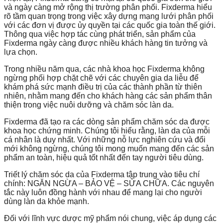
và ngày càng mở rộng thị trường phân phối. Fixderma hiểu
rõ tầm quan trọng trong việc xây dựng mạng lưới phân phối
với các đơn vị được ủy quyền tại các quốc gia toàn thế giới.
Thông qua việc hợp tác cùng phát triển, sản phẩm của
Fixderma ngày càng được nhiều khách hàng tin tưởng và
lựa chọn.
Trong nhiều năm qua, các nhà khoa học Fixderma không
ngừng phối hợp chặt chẽ với các chuyên gia da liễu để
khám phá sức mạnh điều trị của các thành phần từ thiên
nhiên, nhằm mang đến cho khách hàng các sản phẩm thân
thiện trong việc nuôi dưỡng và chăm sóc làn da.
Fixderma đã tạo ra các dòng sản phẩm chăm sóc da được
khoa học chứng minh. Chúng tôi hiểu rằng, làn da của mỗi
cá nhân là duy nhất.
Với những nỗ lực nghiên cứu và đổi
mới không ngừng, chúng tôi mong muốn mang đến các sản
phẩm an toàn, hiệu quả tốt nhất đến tay người tiêu dùng.
Triết lý chăm sóc da của Fixderma tập trung vào tiêu chí
chính: NGĂN NGỪA – BẢO VỆ – SỬA CHỮA. Các nguyên
tắc này luôn đồng hành với nhau để mang lại cho người
dùng làn da khỏe mạnh.
Đối với lĩnh vực dược mỹ phẩm nói chung, việc áp dụng các