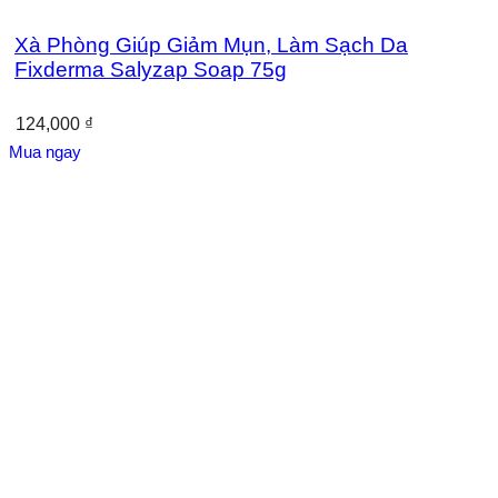
Xà Phòng Giúp Giảm Mụn, Làm Sạch Da
Fixderma Salyzap Soap 75g
124,000
₫