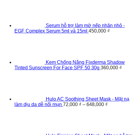
Serum hỗ trợ làm mờ nếp nhăn nhỏ -
EGF Complex Serum 5ml và 15ml
450,000
₫
Kem Chống Nắng Fixderma Shadow
Tinted Sunscreen For Face SPF 50 30g
360,000
₫
Hulo AC Soothing Sheet Mask - Mặt nạ
làm dịu da dễ nổi mụn
72,000
₫
–
648,000
₫