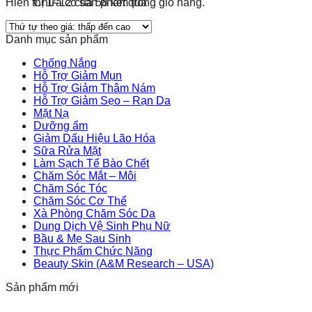
Hiển thị 1–12 của 58 kết quả
Chưa có sản phẩm trong giỏ hàng.
Quay trở lại cửa hàng
Danh mục sản phẩm
Chống Nắng
Hỗ Trợ Giảm Mụn
Hỗ Trợ Giảm Thâm Nám
Hỗ Trợ Giảm Sẹo – Rạn Da
Mặt Nạ
Dưỡng ẩm
Giảm Dấu Hiệu Lão Hóa
Sữa Rửa Mặt
Làm Sạch Tế Bào Chết
Chăm Sóc Mắt – Môi
Chăm Sóc Tóc
Chăm Sóc Cơ Thể
Xà Phòng Chăm Sóc Da
Dung Dịch Vệ Sinh Phụ Nữ
Bầu & Mẹ Sau Sinh
Thực Phẩm Chức Năng
Beauty Skin (A&M Research – USA)
Sản phẩm mới