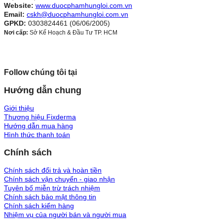
Website:
www.duocphamhungloi.com.vn
Email:
cskh@duocphamhungloi.com.vn
GPKD:
0303824461 (06/06/2005)
Nơi cấp:
Sở Kế Hoạch & Đầu Tư TP. HCM
Follow chúng tôi tại
Hướng dẫn chung
Giới thiệu
Thương hiệu Fixderma
Hướng dẫn mua hàng
Hình thức thanh toán
Chính sách
Chính sách đổi trả và hoàn tiền
Chính sách vận chuyển - giao nhận
Tuyên bố miễn trừ trách nhiệm
Chính sách bảo mật thông tin
Chính sách kiểm hàng
Nhiệm vụ của người bán và người mua