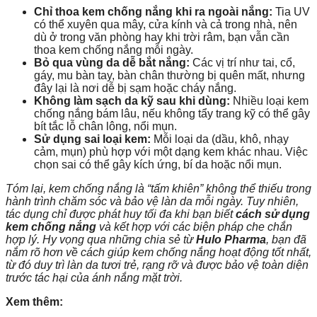
Chỉ thoa kem chống nắng khi ra ngoài nắng:
Tia UV
có thể xuyên qua mây, cửa kính và cả trong nhà, nên
dù ở trong văn phòng hay khi trời râm, bạn vẫn cần
thoa kem chống nắng mỗi ngày.
Bỏ qua vùng da dễ bắt nắng:
Các vị trí như tai, cổ,
gáy, mu bàn tay, bàn chân thường bị quên mất, nhưng
đây lại là nơi dễ bị sạm hoặc cháy nắng.
Không làm sạch da kỹ sau khi dùng:
Nhiều loại kem
chống nắng bám lâu, nếu không tẩy trang kỹ có thể gây
bít tắc lỗ chân lông, nổi mụn.
Sử dụng sai loại kem:
Mỗi loại da (dầu, khô, nhạy
cảm, mụn) phù hợp với một dạng kem khác nhau. Việc
chọn sai có thể gây kích ứng, bí da hoặc nổi mụn.
Tóm lại, kem chống nắng là “tấm khiên” không thể thiếu trong
hành trình chăm sóc và bảo vệ làn da mỗi ngày. Tuy nhiên,
tác dụng chỉ được phát huy tối đa khi bạn biết
cách sử dụng
kem chống nắng
và kết hợp với các biện pháp che chắn
hợp lý. Hy vọng qua những chia sẻ từ
Hulo Pharma
, bạn đã
nắm rõ hơn về cách giúp kem chống nắng hoạt động tốt nhất,
từ đó duy trì làn da tươi trẻ, rạng rỡ và được bảo vệ toàn diện
trước tác hại của ánh nắng mặt trời.
Xem thêm: