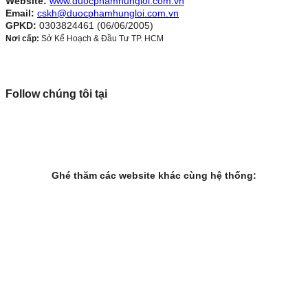
Website:
www.duocphamhungloi.com.vn
Email:
cskh@duocphamhungloi.com.vn
GPKD:
0303824461 (06/06/2005)
Nơi cấp:
Sở Kế Hoạch & Đầu Tư TP. HCM
Follow chúng tôi tại
Ghé thăm các website khác cùng hệ thống: