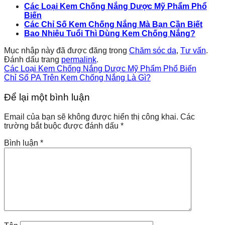
Các Loại Kem Chống Nắng Dược Mỹ Phẩm Phổ
Biến
Các Chỉ Số Kem Chống Nắng Mà Bạn Cần Biết
Bao Nhiêu Tuổi Thì Dùng Kem Chống Nắng?
Mục nhập này đã được đăng trong
Chăm sóc da
,
Tư vấn
.
Đánh dấu trang
permalink
.
Các Loại Kem Chống Nắng Dược Mỹ Phẩm Phổ Biến
Chỉ Số PA Trên Kem Chống Nắng Là Gì?
Để lại một bình luận
Email của bạn sẽ không được hiển thị công khai.
Các
trường bắt buộc được đánh dấu
*
Bình luận
*