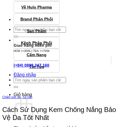
Về Hulo Pharma
Brand Phân Phối
Tìm
Sản Phẩm
kiếm:
Kênh Phân Phối
Giao hàng miễn phí
HCM >=300k | Tỉnh >=700k
Cẩm Nang
(+84) 0899 247 160
Tin Tức
Đăng nhập
Tìm
kiếm:
Giỏ hàng
Chăm sóc da
,
Tư vấn
Cách Sử Dụng Kem Chống Nắng Bảo
Vệ Da Tốt Nhất