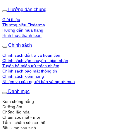
Hướng dẫn chung
Giới thiệu
Thương hiệu Fixderma
Hướng dẫn mua hàng
Hình thức thanh toán
Chính sách
Chính sách đổi trả và hoàn tiền
Chính sách vận chuyển - giao nhận
Tuyên bố miễn trừ trách nhiệm
Chính sách bảo mật thông tin
Chính sách kiểm hàng
Nhiệm vụ của người bán và người mua
Danh mục
Kem chống nắng
Dưỡng ẩm
Chống lão hóa
Chăm sóc mắt - môi
Tắm - chăm sóc cơ thể
Bầu - mẹ sau sinh