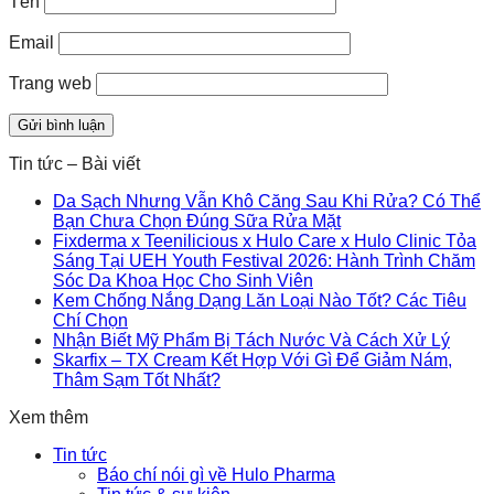
Tên
Email
Trang web
Tin tức – Bài viết
Da Sạch Nhưng Vẫn Khô Căng Sau Khi Rửa? Có Thể
Bạn Chưa Chọn Đúng Sữa Rửa Mặt
Fixderma x Teenilicious x Hulo Care x Hulo Clinic Tỏa
Sáng Tại UEH Youth Festival 2026: Hành Trình Chăm
Sóc Da Khoa Học Cho Sinh Viên
Kem Chống Nắng Dạng Lăn Loại Nào Tốt? Các Tiêu
Chí Chọn
Nhận Biết Mỹ Phẩm Bị Tách Nước Và Cách Xử Lý
Skarfix – TX Cream Kết Hợp Với Gì Để Giảm Nám,
Thâm Sạm Tốt Nhất?
Xem thêm
Tin tức
Báo chí nói gì về Hulo Pharma