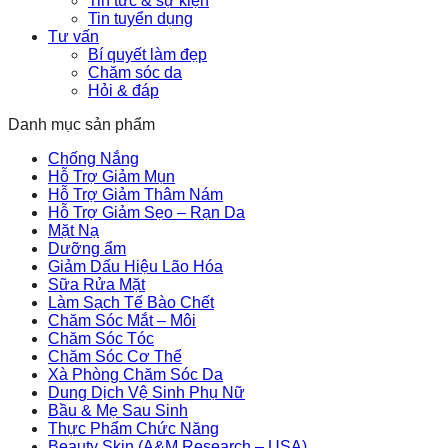
Tin tức & sự kiện
Tin tuyển dụng
Tư vấn
Bí quyết làm đẹp
Chăm sóc da
Hỏi & đáp
Danh mục sản phẩm
Chống Nắng
Hỗ Trợ Giảm Mụn
Hỗ Trợ Giảm Thâm Nám
Hỗ Trợ Giảm Sẹo – Rạn Da
Mặt Nạ
Dưỡng ẩm
Giảm Dấu Hiệu Lão Hóa
Sữa Rửa Mặt
Làm Sạch Tế Bào Chết
Chăm Sóc Mắt – Môi
Chăm Sóc Tóc
Chăm Sóc Cơ Thể
Xà Phòng Chăm Sóc Da
Dung Dịch Vệ Sinh Phụ Nữ
Bầu & Mẹ Sau Sinh
Thực Phẩm Chức Năng
Beauty Skin (A&M Research – USA)