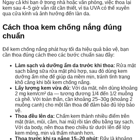
Ngay cả khi bạn ở trong nhà hoặc văn phòng, việc thoa lại
kem sau 4–5 giờ vẫn rất cần thiết, vì tia UVA có thể xuyên
qua cửa kính và ảnh hưởng đến làn da.
Cách thoa kem chống nắng đúng
chuẩn
Để kem chống nắng phát huy tối đa hiệu quả bảo vệ, bạn
cần thoa đúng cách theo các bước chuẩn sau đây:
Làm sạch và dưỡng ẩm da trước khi thoa:
Rửa mặt
sạch bằng sữa rửa mặt phù hợp, sau đó dùng kem
dưỡng ẩm nhẹ để giúp da mềm mịn, tránh tình trạng
khô căng khi bôi kem chống nắng.
Lấy lượng kem vừa đủ:
Với da mặt, nên dùng khoảng
2 mg kem/cm² da — tương đương 1/4 đến 1/2 muỗng
cà phê. Với toàn thân, cần khoảng
25–30g
(khoảng 2
muỗng canh) cho một lần thoa để đảm bảo đủ lớp bảo
vệ.
Thoa đều lên da:
Chấm kem thành nhiều điểm trên
mặt (trán, mũi, cằm, hai má) rồi tán đều bằng tay sạch.
Với da body, nên thoa theo chiều từ dưới lên để lớp
kem mỏng, mịn và thấm nhanh hơn.
Thoa trước khi ra nắng 15–20 phút:
Đây là khoảng