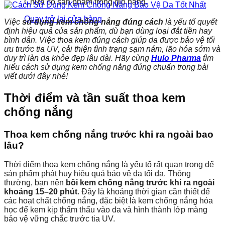
Chưa có sản phẩm trong giỏ hàng.
Quay trở lại cửa hàng
Việc
sử dụng kem chống nắng đúng cách
là yếu tố quyết
định hiệu quả của sản phẩm, dù bạn dùng loại đắt tiền hay
bình dân. Việc thoa kem đúng cách giúp da được bảo vệ tối
ưu trước tia UV, cải thiện tình trạng sạm nám, lão hóa sớm và
duy trì làn da khỏe đẹp lâu dài. Hãy cùng
Hulo Pharma
tìm
hiểu cách sử dụng kem chống nắng đúng chuẩn trong bài
viết dưới đây nhé!
Thời điểm và tần suất thoa kem
chống nắng
Thoa kem chống nắng trước khi ra ngoài bao
lâu?
Thời điểm thoa kem chống nắng là yếu tố rất quan trọng để
sản phẩm phát huy hiệu quả bảo vệ da tối đa. Thông
thường, bạn nên
bôi kem chống nắng trước khi ra ngoài
khoảng 15–20 phút
. Đây là khoảng thời gian cần thiết để
các hoạt chất chống nắng, đặc biệt là kem chống nắng hóa
học để kem kịp thẩm thấu vào da và hình thành lớp màng
bảo vệ vững chắc trước tia UV.