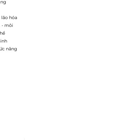
ắng
 lão hóa
 - môi
thể
sinh
ức năng