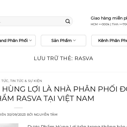
0% hàng chính hãng • Freeship 24H • Đổi trả miễn 
Giao hàng miễn p
HCM >=300k | Tỉnh >=70
and Phân Phối
Sản Phẩm
Kênh Phân Ph
LƯU TRỮ THẺ:
RASVA
N TỨC
,
TIN TỨC & SỰ KIỆN
HÙNG LỢI LÀ NHÀ PHÂN PHỐI 
ẨM RASVA TẠI VIỆT NAM
TRÊN
30/09/2023
BỞI
NGUYỄN TÂM
Dược Phẩm Hùng Lợi trân trọng thông báo