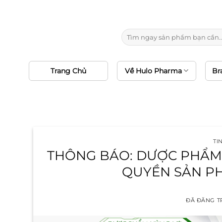
Chuyển
10
đến
nội
Tìm
dung
kiếm:
Trang Chủ
Về Hulo Pharma
Br
TI
THÔNG BÁO: DƯỢC PHẨM 
QUYỀN SẢN PH
ĐÃ ĐĂNG 