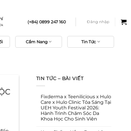
phí
hí
(+84) 0899 247 160
Đăng nhập
0k
ối
Cẩm Nang
Tin Tức
TIN TỨC – BÀI VIẾT
ĐỘC
Fixderma x Teenilicious x Hulo
Care x Hulo Clinic Tỏa Sáng Tại
UEH Youth Festival 2026:
Hành Trình Chăm Sóc Da
Khoa Học Cho Sinh Viên
 đến