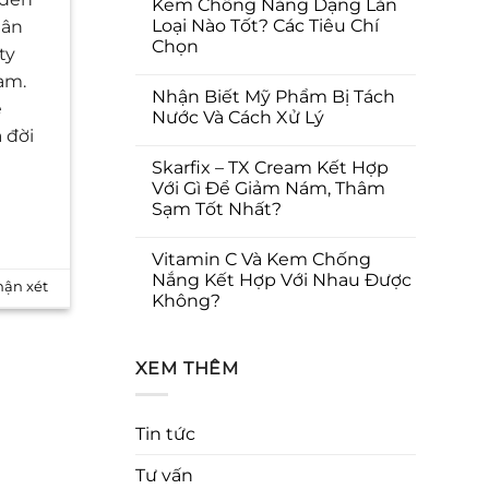
Kem Chống Nắng Dạng Lăn
Loại Nào Tốt? Các Tiêu Chí
hân
Chọn
ty
am.
Nhận Biết Mỹ Phẩm Bị Tách
e
Nước Và Cách Xử Lý
 đời
Skarfix – TX Cream Kết Hợp
Với Gì Để Giảm Nám, Thâm
Sạm Tốt Nhất?
Vitamin C Và Kem Chống
Nắng Kết Hợp Với Nhau Được
ận xét
Không?
XEM THÊM
Tin tức
Tư vấn