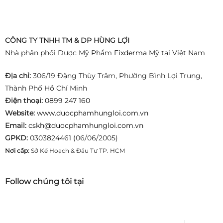
CÔNG TY TNHH TM & DP HÙNG LỢI
Nhà phân phối Dược Mỹ Phẩm
Fixderma
Mỹ tại Việt Nam
Địa chỉ:
306/19 Đặng Thùy Trâm, Phường Bình Lợi Trung,
Thành Phố Hồ Chí Minh
Điện thoại:
0899 247 160
Website:
www.duocphamhungloi.com.vn
Email:
cskh@duocphamhungloi.com.vn
GPKD:
0303824461 (06/06/2005)
Nơi cấp:
Sở Kế Hoạch & Đầu Tư TP. HCM
Follow chúng tôi tại