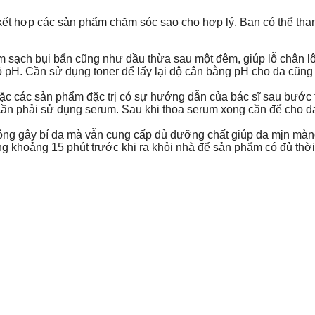
 kết hợp các sản phẩm chăm sóc sao cho hợp lý. Bạn có thể th
 sạch bụi bẩn cũng như dầu thừa sau một đêm, giúp lỗ chân l
ộ pH. Cần sử dụng toner để lấy lại độ cân bằng pH cho da cũng
 các sản phẩm đặc trị có sự hướng dẫn của bác sĩ sau bước t
 cần phải sử dụng serum. Sau khi thoa serum xong cần để cho da
hông gây bí da mà vẫn cung cấp đủ dưỡng chất giúp da mịn màn
 khoảng 15 phút trước khi ra khỏi nhà để sản phẩm có đủ thời g