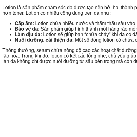
Lotion là sản phẩm chăm sóc da được tạo nên bởi hai thàn
hơn toner. Lotion có nhiều công dụng trên da như:
Cấp ẩm:
Lotion chứa nhiều nước và thẩm thấu sâu vào lớ
Bảo vệ da:
Sản phẩm giúp hình thành một hàng rào mỏn
Làm dịu da:
Lotion sẽ giúp bạn “chữa cháy” khi da có dấ
Nuôi dưỡng, cải thiện da:
Một số dòng lotion có chứa c
Thông thường, serum chứa nồng độ cao các hoạt chất dưỡng d
lão hóa. Trong khi đó, lotion có kết cấu lỏng nhẹ, chủ yếu g
làn da không chỉ được nuôi dưỡng từ sâu bên trong mà còn 