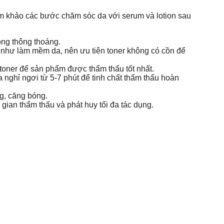
am khảo các bước chăm sóc da với serum và lotion sau
ông thông thoáng.
 như làm mềm da, nên ưu tiên toner không có cồn để
oner để sản phẩm được thẩm thấu tốt nhất.
 nghỉ ngơi từ 5-7 phút để tinh chất thẩm thấu hoàn
g, căng bóng.
ian thẩm thấu và phát huy tối đa tác dụng.