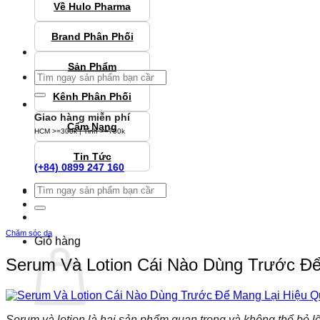
Về Hulo Pharma
Brand Phân Phối
Sản Phẩm
Tìm
kiếm:
Kênh Phân Phối
Giao hàng miễn phí
Cẩm Nang
HCM >=300k | Tỉnh >=700k
Tin Tức
(+84) 0899 247 160
Tìm
Đăng nhập
kiếm:
Chăm sóc da
Giỏ hàng
Serum Và Lotion Cái Nào Dùng Trước Để
Serum và lotion là hai sản phẩm quan trọng và không thể bỏ l