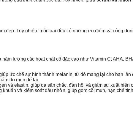
làm đẹp. Tuy nhiên, mỗi loại đều có những ưu điểm và công dụn
chứa hàm lượng các hoạt chất cô đặc cao như Vitamin C, AHA, 
giúp ức chế sự hình thành melanin, từ đó mang lại cho bạn làn 
hâm do mụn để lại.
gen và elastin, giúp da săn chắc, đàn hồi và giảm sự xuất hiện
g khuẩn và kiểm soát dầu nhờn, giúp gom cồi mụn, hạn chế tìn