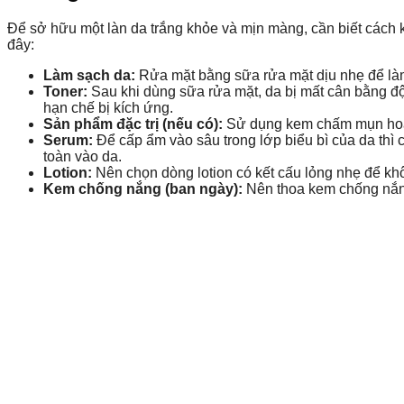
Để sở hữu một làn da trắng khỏe và mịn màng, cần biết cách
đây:
Làm sạch da:
Rửa mặt bằng sữa rửa mặt dịu nhẹ để làm
Toner:
Sau khi dùng sữa rửa mặt, da bị mất cân bằng đ
hạn chế bị kích ứng.
Sản phẩm đặc trị (nếu có):
Sử dụng kem chấm mụn hoặc
Serum:
Để cấp ẩm vào sâu trong lớp biểu bì của da thì
toàn vào da.
Lotion:
Nên chọn dòng lotion có kết cấu lỏng nhẹ để k
Kem chống nắng (ban ngày):
Nên thoa kem chống nắng