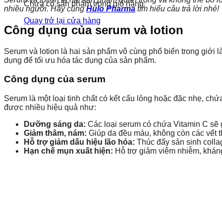
Chưa có sản phẩm trong giỏ hàng.
nhiều người. Hãy cùng
Hulo Pharma
tìm hiểu câu trả lời nhé!
Quay trở lại cửa hàng
Công dụng của serum và lotion
Serum và lotion là hai sản phẩm vô cùng phổ biến trong giới 
dụng để tối ưu hóa tác dụng của sản phẩm.
Công dụng của serum
Serum là một loại tinh chất có kết cấu lỏng hoặc đặc nhẹ, 
được nhiều hiệu quả như:
Dưỡng sáng da:
Các loại serum có chứa Vitamin C sẽ 
Giảm thâm, nám:
Giúp da đều màu, không còn các vết t
Hỗ trợ giảm dấu hiệu lão hóa:
Thúc đẩy sản sinh colla
Hạn chế mụn xuất hiện:
Hỗ trợ giảm viêm nhiễm, khán