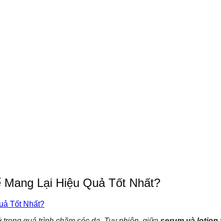
 Mang Lại Hiệu Quả Tốt Nhất?
ỡ trong quá trình chăm sóc da. Tuy nhiên, giữa
serum và lotion