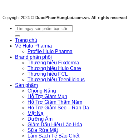
Copyright 2024 ©
DuocPhamHungLoi.com.vn. All rights reserved
Tìm
kiếm:
Trang chủ
Về Hulo Pharma
Profile Hulo Pharma
Brand phân phối
Thương hiệu Fixderma
Thương hiệu Hulo Care
Thương hiệu FCL
Thương hiệu Teenilicious
Sản phẩm
Chống Nắng
Hỗ Trợ Giảm Mụn
Hỗ Trợ Giảm Thâm Nám
Hỗ Trợ Giảm Sẹo – Rạn Da
Mặt Nạ
Dưỡng Ẩm
Giảm Dấu Hiệu Lão Hóa
Sữa Rửa Mặt
Làm Sạch Tế Bào Chết