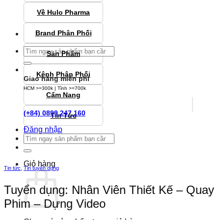
Về Hulo Pharma
Brand Phân Phối
Tìm
Sản Phẩm
kiếm:
Kênh Phân Phối
Giao hàng miễn phí
HCM >=300k | Tỉnh >=700k
Cẩm Nang
(+84) 0899 247 160
Tin Tức
Đăng nhập
Tìm
kiếm:
Giỏ hàng
Tin tức
,
Tin tuyển dụng
Tuyển dụng: Nhân Viên Thiết Kế – Quay
Phim – Dựng Video