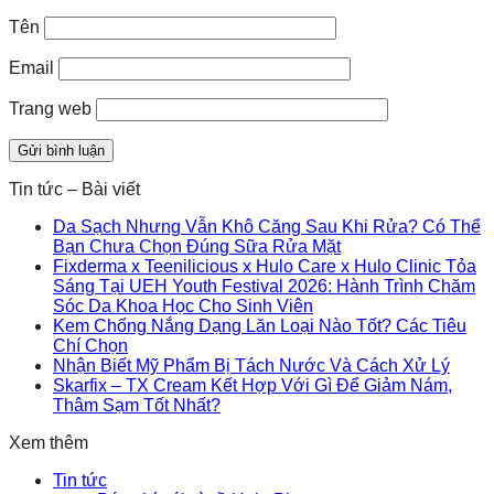
Tên
Email
Trang web
Tin tức – Bài viết
Da Sạch Nhưng Vẫn Khô Căng Sau Khi Rửa? Có Thể
Bạn Chưa Chọn Đúng Sữa Rửa Mặt
Fixderma x Teenilicious x Hulo Care x Hulo Clinic Tỏa
Sáng Tại UEH Youth Festival 2026: Hành Trình Chăm
Sóc Da Khoa Học Cho Sinh Viên
Kem Chống Nắng Dạng Lăn Loại Nào Tốt? Các Tiêu
Chí Chọn
Nhận Biết Mỹ Phẩm Bị Tách Nước Và Cách Xử Lý
Skarfix – TX Cream Kết Hợp Với Gì Để Giảm Nám,
Thâm Sạm Tốt Nhất?
Xem thêm
Tin tức