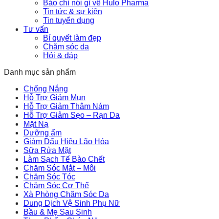
Báo chí nói gì về Hulo Pharma
Tin tức & sự kiện
Tin tuyển dụng
Tư vấn
Bí quyết làm đẹp
Chăm sóc da
Hỏi & đáp
Danh mục sản phẩm
Chống Nắng
Hỗ Trợ Giảm Mụn
Hỗ Trợ Giảm Thâm Nám
Hỗ Trợ Giảm Sẹo – Rạn Da
Mặt Nạ
Dưỡng ẩm
Giảm Dấu Hiệu Lão Hóa
Sữa Rửa Mặt
Làm Sạch Tế Bào Chết
Chăm Sóc Mắt – Môi
Chăm Sóc Tóc
Chăm Sóc Cơ Thể
Xà Phòng Chăm Sóc Da
Dung Dịch Vệ Sinh Phụ Nữ
Bầu & Mẹ Sau Sinh