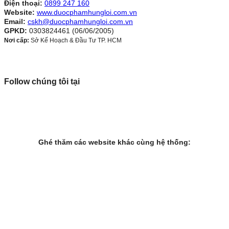
Điện thoại:
0899 247 160
Website:
www.duocphamhungloi.com.vn
Email:
cskh@duocphamhungloi.com.vn
GPKD:
0303824461 (06/06/2005)
Nơi cấp:
Sở Kế Hoạch & Đầu Tư TP. HCM
Follow chúng tôi tại
Ghé thăm các website khác cùng hệ thống: