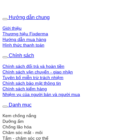
Hướng dẫn chung
Giới thiệu
Thương hiệu Fixderma
Hướng dẫn mua hàng
Hình thức thanh toán
Chính sách
Chính sách đổi trả và hoàn tiền
Chính sách vận chuyển - giao nhận
Tuyên bố miễn trừ trách nhiệm
Chính sách bảo mật thông tin
Chính sách kiểm hàng
Nhiệm vụ của người bán và người mua
Danh mục
Kem chống nắng
Dưỡng ẩm
Chống lão hóa
Chăm sóc mắt - môi
Tắm - chăm sóc cơ thể