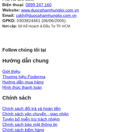
Điện thoại:
0899 247 160
Website:
www.duocphamhungloi.com.vn
Email:
cskh@duocphamhungloi.com.vn
GPKD:
0303824461 (06/06/2005)
Nơi cấp:
Sở Kế Hoạch & Đầu Tư TP. HCM
Follow chúng tôi tại
Hướng dẫn chung
Giới thiệu
Thương hiệu Fixderma
Hướng dẫn mua hàng
Hình thức thanh toán
Chính sách
Chính sách đổi trả và hoàn tiền
Chính sách vận chuyển - giao nhận
Tuyên bố miễn trừ trách nhiệm
Chính sách bảo mật thông tin
Chính sách kiểm hàng