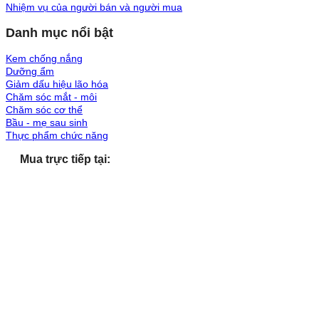
Nhiệm vụ của người bán và người mua
Danh mục nổi bật
Kem chống nắng
Dưỡng ẩm
Giảm dấu hiệu lão hóa
Chăm sóc mắt - môi
Chăm sóc cơ thể
Bầu - mẹ sau sinh
Thực phẩm chức năng
Mua trực tiếp tại: