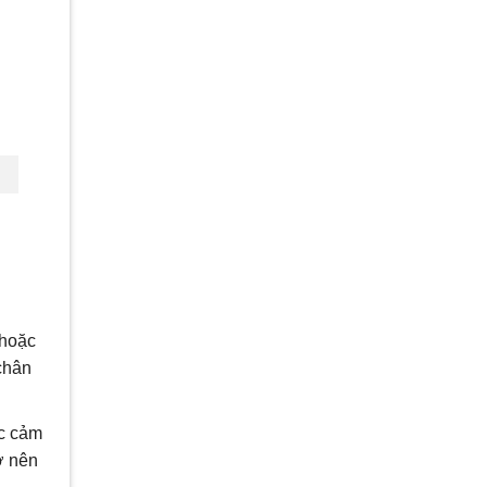
 hoặc
 chân
ặc cảm
ở nên