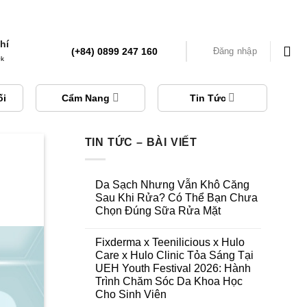
í
hí
(+84) 0899 247 160
Đăng nhập
0k
ối
Cẩm Nang
Tin Tức
TIN TỨC – BÀI VIẾT
Da Sạch Nhưng Vẫn Khô Căng
Sau Khi Rửa? Có Thể Bạn Chưa
Chọn Đúng Sữa Rửa Mặt
Fixderma x Teenilicious x Hulo
Care x Hulo Clinic Tỏa Sáng Tại
UEH Youth Festival 2026: Hành
Trình Chăm Sóc Da Khoa Học
Cho Sinh Viên