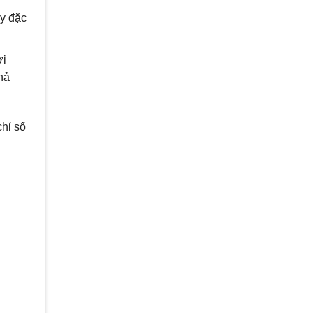
ày đặc
ời
hả
chỉ số