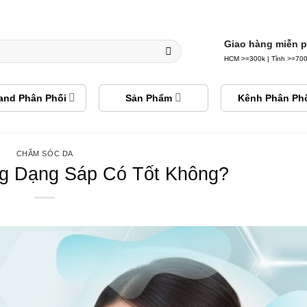
100% hàng chính hãng • Freeship 24H • Đổi trả miễn ph
Giao hàng miễn p
HCM >=300k | Tỉnh >=70
and Phân Phối
Sản Phẩm
Kênh Phân Ph
CHĂM SÓC DA
 Dạng Sáp Có Tốt Không?