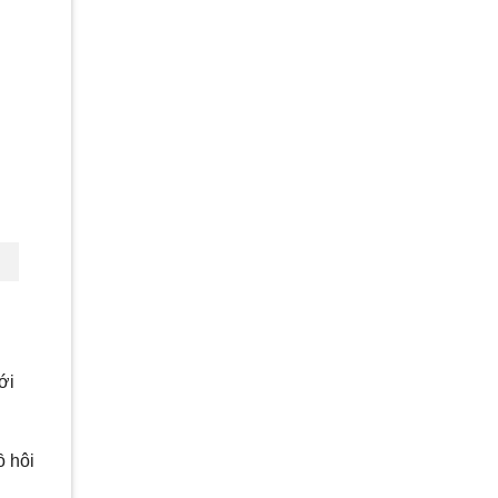
ới
ồ hôi