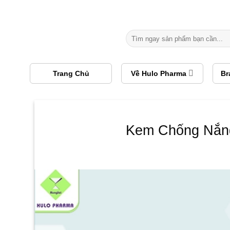
Chuyển
đến
nội
Tìm
dung
kiếm:
Trang Chủ
Về Hulo Pharma
Br
Kem Chống Nắng