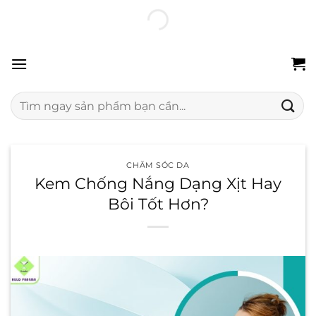
Chuyển
100% hàng chính hãng
Freeship 24H
Đổi trả miễn phí
đến
nội
dung
Tìm
kiếm:
CHĂM SÓC DA
Kem Chống Nắng Dạng Xịt Hay
Bôi Tốt Hơn?