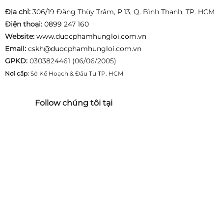
Địa chỉ:
306/19 Đặng Thùy Trâm, P.13, Q. Bình Thạnh, TP. HCM
Điện thoại:
0899 247 160
Website:
www.duocphamhungloi.com.vn
Email:
cskh@duocphamhungloi.com.vn
GPKD:
0303824461 (06/06/2005)
Nơi cấp:
Sở Kế Hoạch & Đầu Tư TP. HCM
Follow chúng tôi tại