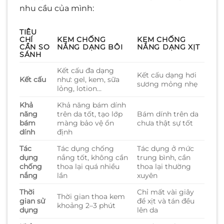
nhu cầu của mình:
TIÊU
CHÍ
KEM CHỐNG
KEM CHỐNG
CẦN SO
NẮNG DẠNG BÔI
NẮNG DẠNG XỊT
SÁNH
Kết cấu đa dạng
Kết cấu dạng hơi
Kết cấu
như: gel, kem, sữa
sương mỏng nhẹ
lỏng, lotion…
Khả
Khả năng bám dính
năng
trên da tốt, tạo lớp
Bám dính trên da
bám
màng bảo vệ ổn
chưa thật sự tốt
dính
định
Tác
Tác dụng chống
Tác dụng ở mức
dụng
nắng tốt, không cần
trung bình, cần
chống
thoa lại quá nhiều
thoa lại thường
nắng
lần
xuyên
Thời
Chỉ mất vài giây
Thời gian thoa kem
gian sử
để xịt và tán đều
khoảng 2–3 phút
dụng
lên da