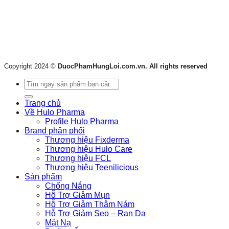
Copyright 2024 ©
DuocPhamHungLoi.com.vn. All rights reserved
Tìm
kiếm:
Trang chủ
Về Hulo Pharma
Profile Hulo Pharma
Brand phân phối
Thương hiệu Fixderma
Thương hiệu Hulo Care
Thương hiệu FCL
Thương hiệu Teenilicious
Sản phẩm
Chống Nắng
Hỗ Trợ Giảm Mụn
Hỗ Trợ Giảm Thâm Nám
Hỗ Trợ Giảm Sẹo – Rạn Da
Mặt Nạ