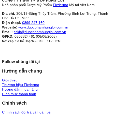
CÔNG TY TNHH TM & DP HÙNG LỢI
Nhà phân phối Dược Mỹ Phẩm
Fixderma
Mỹ tại Việt Nam
Địa chỉ:
306/19 Đặng Thùy Trâm, Phường Bình Lợi Trung, Thành
Phố Hồ Chí Minh
Điện thoại:
0899 247 160
Website:
www.duocphamhungloi.com.vn
Email:
cskh@duocphamhungloi.com.vn
GPKD:
0303824461 (06/06/2005)
Nơi cấp:
Sở Kế Hoạch & Đầu Tư TP. HCM
Follow chúng tôi tại
Hướng dẫn chung
Giới thiệu
Thương hiệu Fixderma
Hướng dẫn mua hàng
Hình thức thanh toán
Chính sách
Chính sách đổi trả và hoàn tiền