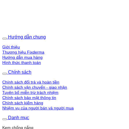
Hướng dẫn chung
Giới thiệu
Thương hiệu Fixderma
Hướng dẫn mua hàng
Hình thức thanh toán
Chính sách
Chính sách đổi trả và hoàn tiền
Chính sách vận chuyển - giao nhận
Tuyên bố miễn trừ trách nhiệm
Chính sách bảo mật thông tin
Chính sách kiểm hàng
Nhiệm vụ của người bán và người mua
Danh mục
Kem chống nắng