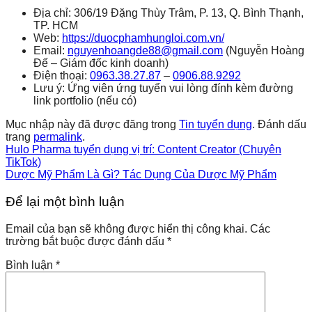
Địa chỉ: 306/19 Đặng Thùy Trâm, P. 13, Q. Bình Thạnh,
TP. HCM
Web:
https://duocphamhungloi.com.vn/
Email:
nguyenhoangde88@gmail.com
(Nguyễn Hoàng
Đế – Giám đốc kinh doanh)
Điện thoại:
0963.38.27.87
–
0906.88.9292
Lưu ý: Ứng viên ứng tuyển vui lòng đính kèm đường
link portfolio (nếu có)
Mục nhập này đã được đăng trong
Tin tuyển dụng
. Đánh dấu
trang
permalink
.
Hulo Pharma tuyển dụng vị trí: Content Creator (Chuyên
TikTok)
Dược Mỹ Phẩm Là Gì? Tác Dụng Của Dược Mỹ Phẩm
Để lại một bình luận
Email của bạn sẽ không được hiển thị công khai.
Các
trường bắt buộc được đánh dấu
*
Bình luận
*