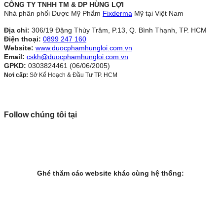
CÔNG TY TNHH TM & DP HÙNG LỢI
Nhà phân phối Dược Mỹ Phẩm
Fixderma
Mỹ tại Việt Nam
Địa chỉ:
306/19 Đặng Thùy Trâm, P.13, Q. Bình Thạnh, TP. HCM
Điện thoại:
0899 247 160
Website:
www.duocphamhungloi.com.vn
Email:
cskh@duocphamhungloi.com.vn
GPKD:
0303824461 (06/06/2005)
Nơi cấp:
Sở Kế Hoạch & Đầu Tư TP. HCM
Follow chúng tôi tại
Ghé thăm các website khác cùng hệ thống: