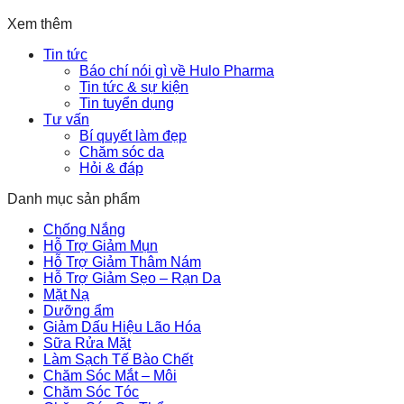
Xem thêm
Tin tức
Báo chí nói gì về Hulo Pharma
Tin tức & sự kiện
Tin tuyển dụng
Tư vấn
Bí quyết làm đẹp
Chăm sóc da
Hỏi & đáp
Danh mục sản phẩm
Chống Nắng
Hỗ Trợ Giảm Mụn
Hỗ Trợ Giảm Thâm Nám
Hỗ Trợ Giảm Sẹo – Rạn Da
Mặt Nạ
Dưỡng ẩm
Giảm Dấu Hiệu Lão Hóa
Sữa Rửa Mặt
Làm Sạch Tế Bào Chết
Chăm Sóc Mắt – Môi
Chăm Sóc Tóc