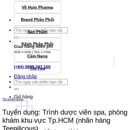
Về Hulo Pharma
Brand Phân Phối
Tìm
Sản Phẩm
kiếm:
Kênh Phân Phối
Giao hàng miễn phí
HCM >=300k | Tỉnh >=700k
Cẩm Nang
(+84) 0899 247 160
Tin Tức
Đăng nhập
Tìm
kiếm:
Giỏ hàng
Tin tuyển dụng
Tuyển dụng: Trình dược viên spa, phòng
khám khu vực Tp.HCM (nhãn hàng
Teenilicous)