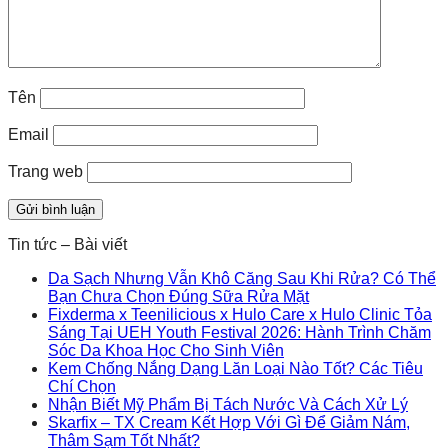
Tên
Email
Trang web
Tin tức – Bài viết
Da Sạch Nhưng Vẫn Khô Căng Sau Khi Rửa? Có Thể
Bạn Chưa Chọn Đúng Sữa Rửa Mặt
Fixderma x Teenilicious x Hulo Care x Hulo Clinic Tỏa
Sáng Tại UEH Youth Festival 2026: Hành Trình Chăm
Sóc Da Khoa Học Cho Sinh Viên
Kem Chống Nắng Dạng Lăn Loại Nào Tốt? Các Tiêu
Chí Chọn
Nhận Biết Mỹ Phẩm Bị Tách Nước Và Cách Xử Lý
Skarfix – TX Cream Kết Hợp Với Gì Để Giảm Nám,
Thâm Sạm Tốt Nhất?