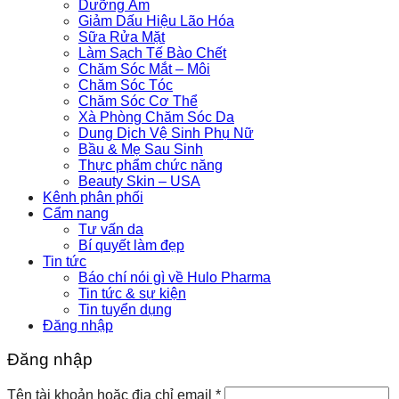
Dưỡng Ẩm
Giảm Dấu Hiệu Lão Hóa
Sữa Rửa Mặt
Làm Sạch Tế Bào Chết
Chăm Sóc Mắt – Môi
Chăm Sóc Tóc
Chăm Sóc Cơ Thể
Xà Phòng Chăm Sóc Da
Dung Dịch Vệ Sinh Phụ Nữ
Bầu & Mẹ Sau Sinh
Thực phẩm chức năng
Beauty Skin – USA
Kênh phân phối
Cẩm nang
Tư vấn da
Bí quyết làm đẹp
Tin tức
Báo chí nói gì về Hulo Pharma
Tin tức & sự kiện
Tin tuyển dụng
Đăng nhập
Đăng nhập
Tên tài khoản hoặc địa chỉ email
*