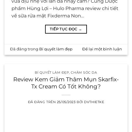
vừa dịu nhẹ với làn da nhạy cảm? Cùng Dược
phẩm Hùng Lợi – Hulo Pharma review chi tiết
về sữa rửa mặt Fixderma Non…
TIẾP TỤC ĐỌC
→
Đã đăng trong
Bí quyết làm đẹp
Để lại một bình luận
BÍ QUYẾT LÀM ĐẸP
,
CHĂM SÓC DA
Review Kem Giảm Thâm Mụn Skarfix-
Tx Cream Có Tốt Không?
ĐÃ ĐĂNG TRÊN
25/05/2023
BỞI
DVTHIETKE