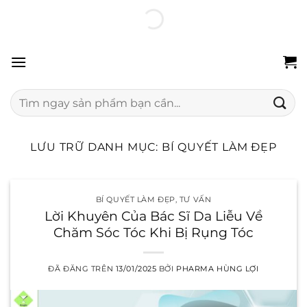
Chuyển
100% hàng chính hãng
Freeship 24H
Đổi trả miễn phí
đến
nội
dung
Tìm
kiếm:
LƯU TRỮ DANH MỤC:
BÍ QUYẾT LÀM ĐẸP
BÍ QUYẾT LÀM ĐẸP
,
TƯ VẤN
Lời Khuyên Của Bác Sĩ Da Liễu Về
Chăm Sóc Tóc Khi Bị Rụng Tóc
ĐÃ ĐĂNG TRÊN
13/01/2025
BỞI
PHARMA HÙNG LỢI