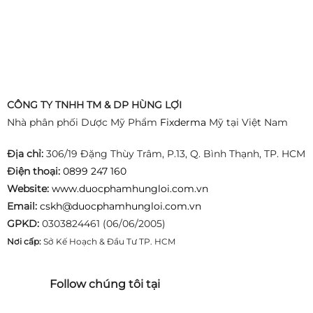
CÔNG TY TNHH TM & DP HÙNG LỢI
Nhà phân phối Dược Mỹ Phẩm
Fixderma
Mỹ tại Việt Nam
Địa chỉ:
306/19 Đặng Thùy Trâm, P.13, Q. Bình Thạnh, TP. HCM
Điện thoại:
0899 247 160
Website:
www.duocphamhungloi.com.vn
Email:
cskh@duocphamhungloi.com.vn
GPKD:
0303824461 (06/06/2005)
Nơi cấp:
Sở Kế Hoạch & Đầu Tư TP. HCM
Follow chúng tôi tại