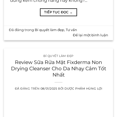
dùng kem chống nắng hay không?…
TIẾP TỤC ĐỌC
→
Đã đăng trong
Bí quyết làm đẹp
,
Tư vấn
Để lại một bình luận
BÍ QUYẾT LÀM ĐẸP
Review Sữa Rửa Mặt Fixderma Non
Drying Cleanser Cho Da Nhạy Cảm Tốt
Nhất
ĐÃ ĐĂNG TRÊN
08/01/2025
BỞI
DƯỢC PHẨM HÙNG LỢI