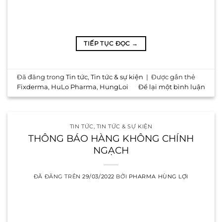
TIẾP TỤC ĐỌC
→
Đã đăng trong
Tin tức
,
Tin tức & sự kiện
|
Được gắn thẻ
Fixderma
,
HuLo Pharma
,
HungLoi
Để lại một bình luận
TIN TỨC
,
TIN TỨC & SỰ KIỆN
THÔNG BÁO HÀNG KHÔNG CHÍNH
NGẠCH
ĐÃ ĐĂNG TRÊN
29/03/2022
BỞI
PHARMA HÙNG LỢI