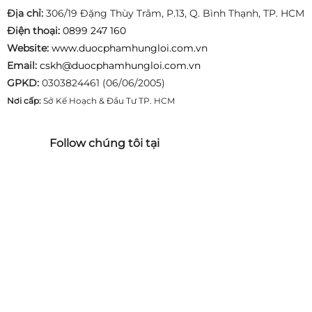
Địa chỉ:
306/19 Đặng Thùy Trâm, P.13, Q. Bình Thạnh, TP. HCM
Điện thoại:
0899 247 160
Website:
www.duocphamhungloi.com.vn
Email:
cskh@duocphamhungloi.com.vn
GPKD:
0303824461 (06/06/2005)
Nơi cấp:
Sở Kế Hoạch & Đầu Tư TP. HCM
Follow chúng tôi tại