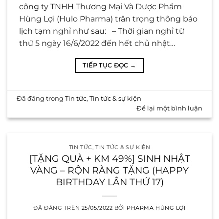
công ty TNHH Thương Mại Và Dược Phẩm
Hùng Lợi (Hulo Pharma) trân trọng thông báo
lịch tạm nghỉ như sau: – Thời gian nghỉ từ
thứ 5 ngày 16/6/2022 đến hết chủ nhật…
TIẾP TỤC ĐỌC
→
Đã đăng trong
Tin tức
,
Tin tức & sự kiện
Để lại một bình luận
TIN TỨC
,
TIN TỨC & SỰ KIỆN
[TẶNG QUÀ + KM 49%] SINH NHẬT
VÀNG – RỘN RÀNG TẶNG (HAPPY
BIRTHDAY LẦN THỨ 17)
ĐÃ ĐĂNG TRÊN
25/05/2022
BỞI
PHARMA HÙNG LỢI