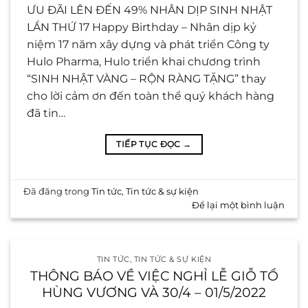
ƯU ĐÃI LÊN ĐẾN 49% NHÂN DỊP SINH NHẬT
LẦN THỨ 17 Happy Birthday – Nhân dịp kỷ
niệm 17 năm xây dựng và phát triển Công ty
Hulo Pharma, Hulo triển khai chương trình
“SINH NHẬT VÀNG – RỘN RÀNG TẶNG” thay
cho lời cảm ơn đến toàn thể quý khách hàng
đã tin…
TIẾP TỤC ĐỌC
→
Đã đăng trong
Tin tức
,
Tin tức & sự kiện
Để lại một bình luận
TIN TỨC
,
TIN TỨC & SỰ KIỆN
THÔNG BÁO VỀ VIỆC NGHỈ LỄ GIỖ TỔ
HÙNG VƯƠNG VÀ 30/4 – 01/5/2022