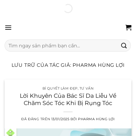
Chuyển
100% hàng chính hãng
Freeship 24H
Đổi trả miễn phí
đến
nội
dung
Tìm
kiếm:
LƯU TRỮ CỦA TÁC GIẢ:
PHARMA HÙNG LỢI
BÍ QUYẾT LÀM ĐẸP
,
TƯ VẤN
Lời Khuyên Của Bác Sĩ Da Liễu Về
Chăm Sóc Tóc Khi Bị Rụng Tóc
ĐÃ ĐĂNG TRÊN
13/01/2025
BỞI
PHARMA HÙNG LỢI