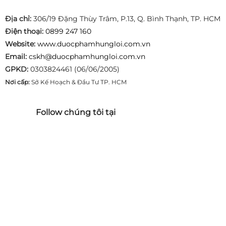
Địa chỉ:
306/19 Đặng Thùy Trâm, P.13, Q. Bình Thạnh, TP. HCM
Điện thoại:
0899 247 160
Website:
www.duocphamhungloi.com.vn
Email:
cskh@duocphamhungloi.com.vn
GPKD:
0303824461 (06/06/2005)
Nơi cấp:
Sở Kế Hoạch & Đầu Tư TP. HCM
Follow chúng tôi tại