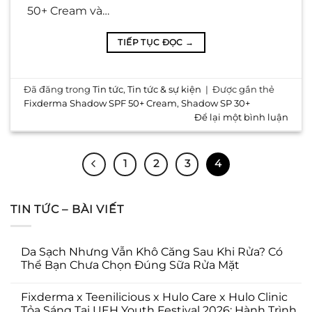
50+ Cream và…
TIẾP TỤC ĐỌC
→
Đã đăng trong
Tin tức
,
Tin tức & sự kiện
|
Được gắn thẻ
Fixderma Shadow SPF 50+ Cream
,
Shadow SP 30+
Để lại một bình luận
1
2
3
4
TIN TỨC – BÀI VIẾT
Da Sạch Nhưng Vẫn Khô Căng Sau Khi Rửa? Có
Thể Bạn Chưa Chọn Đúng Sữa Rửa Mặt
Fixderma x Teenilicious x Hulo Care x Hulo Clinic
Tỏa Sáng Tại UEH Youth Festival 2026: Hành Trình