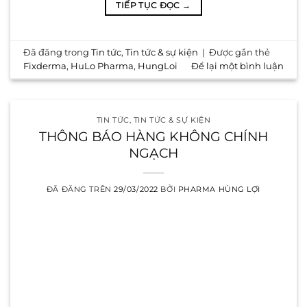
TIẾP TỤC ĐỌC
→
Đã đăng trong
Tin tức
,
Tin tức & sự kiện
|
Được gắn thẻ
Fixderma
,
HuLo Pharma
,
HungLoi
Để lại một bình luận
TIN TỨC
,
TIN TỨC & SỰ KIỆN
THÔNG BÁO HÀNG KHÔNG CHÍNH
NGẠCH
ĐÃ ĐĂNG TRÊN
29/03/2022
BỞI
PHARMA HÙNG LỢI