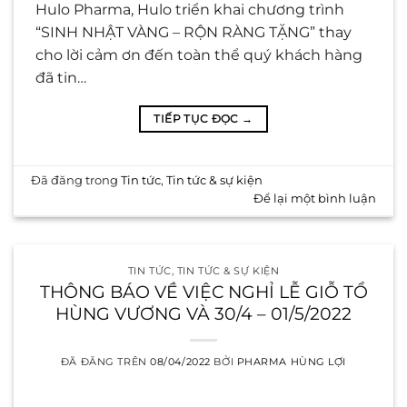
Hulo Pharma, Hulo triển khai chương trình
“SINH NHẬT VÀNG – RỘN RÀNG TẶNG” thay
cho lời cảm ơn đến toàn thể quý khách hàng
đã tin…
TIẾP TỤC ĐỌC
→
Đã đăng trong
Tin tức
,
Tin tức & sự kiện
Để lại một bình luận
TIN TỨC
,
TIN TỨC & SỰ KIỆN
THÔNG BÁO VỀ VIỆC NGHỈ LỄ GIỖ TỔ
HÙNG VƯƠNG VÀ 30/4 – 01/5/2022
ĐÃ ĐĂNG TRÊN
08/04/2022
BỞI
PHARMA HÙNG LỢI