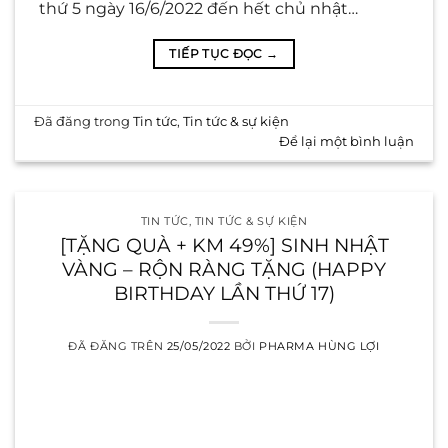
thứ 5 ngày 16/6/2022 đến hết chủ nhật…
TIẾP TỤC ĐỌC
→
Đã đăng trong
Tin tức
,
Tin tức & sự kiện
Để lại một bình luận
TIN TỨC
,
TIN TỨC & SỰ KIỆN
[TẶNG QUÀ + KM 49%] SINH NHẬT
VÀNG – RỘN RÀNG TẶNG (HAPPY
BIRTHDAY LẦN THỨ 17)
ĐÃ ĐĂNG TRÊN
25/05/2022
BỞI
PHARMA HÙNG LỢI