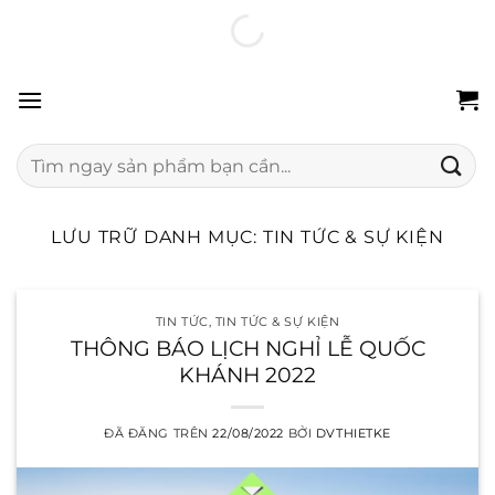
Chuyển
100% hàng chính hãng
Freeship 24H
Đổi trả miễn phí
đến
nội
dung
Tìm
kiếm:
LƯU TRỮ DANH MỤC:
TIN TỨC & SỰ KIỆN
TIN TỨC
,
TIN TỨC & SỰ KIỆN
THÔNG BÁO LỊCH NGHỈ LỄ QUỐC
KHÁNH 2022
ĐÃ ĐĂNG TRÊN
22/08/2022
BỞI
DVTHIETKE