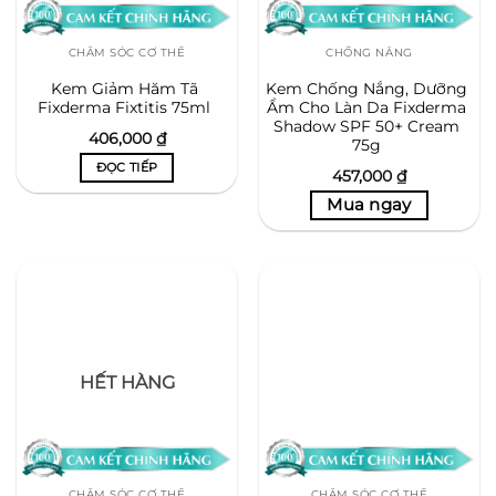
CHĂM SÓC CƠ THỂ
CHỐNG NẮNG
Kem Giảm Hăm Tã
Kem Chống Nắng, Dưỡng
Fixderma Fixtitis 75ml
Ẩm Cho Làn Da Fixderma
Shadow SPF 50+ Cream
406,000
₫
75g
ĐỌC TIẾP
457,000
₫
HẾT HÀNG
CHĂM SÓC CƠ THỂ
CHĂM SÓC CƠ THỂ