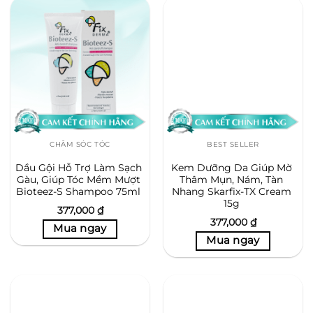
CHĂM SÓC TÓC
BEST SELLER
Dầu Gội Hỗ Trợ Làm Sạch
Kem Dưỡng Da Giúp Mờ
Gàu, Giúp Tóc Mềm Mượt
Thâm Mụn, Nám, Tàn
Bioteez-S Shampoo 75ml
Nhang Skarfix-TX Cream
15g
377,000
₫
377,000
₫