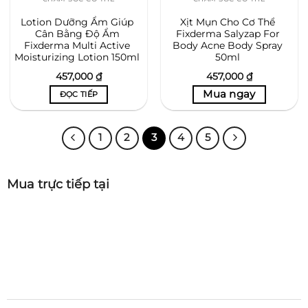
Lotion Dưỡng Ẩm Giúp
Xịt Mụn Cho Cơ Thể
Cân Bằng Độ Ẩm
Fixderma Salyzap For
Fixderma Multi Active
Body Acne Body Spray
Moisturizing Lotion 150ml
50ml
457,000
₫
457,000
₫
ĐỌC TIẾP
1
2
3
4
5
Mua trực tiếp tại