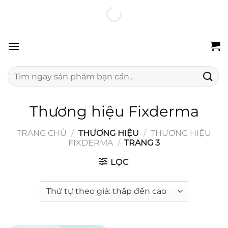
Chuyển
100% hàng chính hãng
Freeship 24H
Đổi trả miễn phí
đến
nội
dung
Tìm
kiếm:
Thương hiệu Fixderma
TRANG CHỦ
/
THƯƠNG HIỆU
/
THƯƠNG HIỆU
FIXDERMA
/
TRANG 3
LỌC