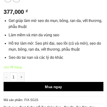
377,000
₫
Gel giúp làm mờ sẹo do mụn, bỏng, rạn da, vết thương,
phẫu thuật
Làm mềm và mịn da vùng sẹo
Hỗ trợ làm mờ: Sẹo phì đại, sẹo lồi (cũ và mới), sẹo do
mụn, bỏng, rạn da, vết thương, phẫu thuật
Sẹo do tai nạn và các lý do khác
còn 99 hàng
Gel Hỗ Trợ Làm Mờ Thâm Sẹo Fixderma Scar Gel 15ml số lượn
Mã sản phẩm:
FIX-SG15