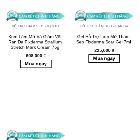
HỖ TRỢ GIẢM SẸO - RẠN DA
HỖ TRỢ GIẢM SẸO - RẠN DA
Kem Làm Mờ Và Giảm Vết
Gel Hỗ Trợ Làm Mờ Thâm
Rạn Da Fixderma Strallium
Sẹo Fixderma Scar Gel 7ml
Stretch Mark Cream 75g
225,000
₫
608,000
₫