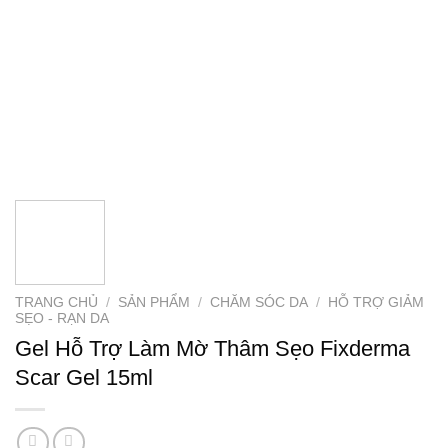
TRANG CHỦ
/
SẢN PHẨM
/
CHĂM SÓC DA
/
HỖ TRỢ GIẢM
SẸO - RẠN DA
Gel Hỗ Trợ Làm Mờ Thâm Sẹo Fixderma
Scar Gel 15ml