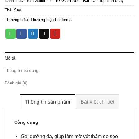
Danh mục:
Best Seller
,
Hỗ Trợ Giảm Sẹo - Rạn Da
,
Top Bán chạy
Thẻ:
Sẹo
Thương hiệu:
Thương hiệu Fixderma
Mô tả
Thông tin bổ sung
Đánh giá (0)
Thông tin sản phẩm
Bài viết chi tiết
Công dụng
Gel dưỡng da, giúp làm mờ vết thâm do sẹo