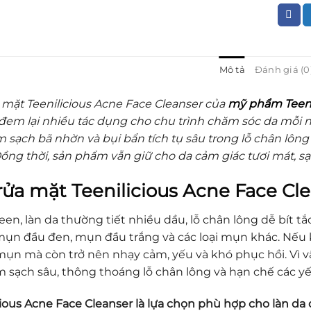
Mô tả
Đánh giá (0
 mặt Teenilicious Acne Face Cleanser của
mỹ phẩm Teeni
em lại nhiều tác dụng cho chu trình chăm sóc da mỗi n
m sạch bã nhờn và bụi bẩn tích tụ sâu trong lỗ chân lôn
Đồng thời, sản phẩm vẫn giữ cho da cảm giác tươi mát, sạ
rửa mặt Teenilicious Acne Face C
teen, làn da thường tiết nhiều dầu, lỗ chân lông dễ bít tắ
ụn đầu đen, mụn đầu trắng và các loại mụn khác. Nếu 
mụn mà còn trở nên nhạy cảm, yếu và khó phục hồi. Vì v
m sạch sâu, thông thoáng lỗ chân lông và hạn chế các y
cious Acne Face Cleanser là lựa chọn phù hợp cho làn 