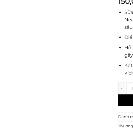
150
Sữa
Nee
sâu
Điề
Hỗ 
gâ
Kết
kíc
Teenil
Danh 
Thương