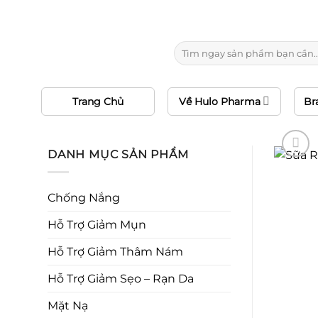
Chuyển
10
đến
nội
Tìm
dung
kiếm:
Trang Chủ
Về Hulo Pharma
Br
DANH MỤC SẢN PHẨM
Chống Nắng
Hỗ Trợ Giảm Mụn
Hỗ Trợ Giảm Thâm Nám
Hỗ Trợ Giảm Sẹo – Rạn Da
Mặt Nạ