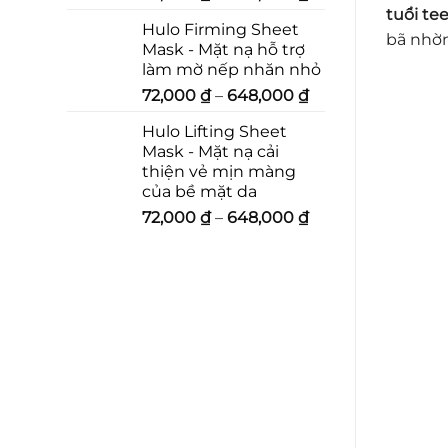
tuổi tee
Hulo Firming Sheet
bã nhờn
Mask - Mặt nạ hỗ trợ
làm mờ nếp nhăn nhỏ
72,000
₫
–
648,000
₫
Hulo Lifting Sheet
Mask - Mặt nạ cải
thiện vẻ mịn màng
của bề mặt da
72,000
₫
–
648,000
₫