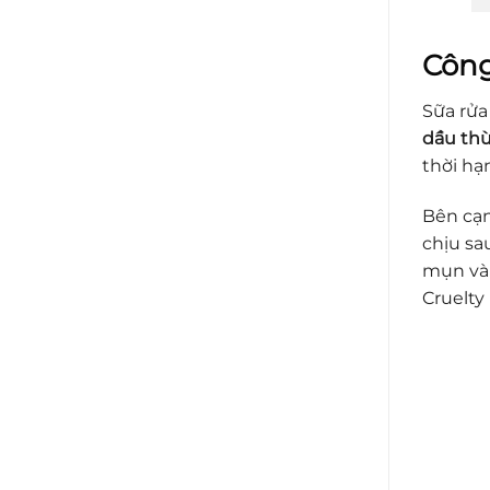
Công
Sữa rửa
dầu thừ
thời hạ
Bên cạn
chịu sa
mụn và 
Cruelty