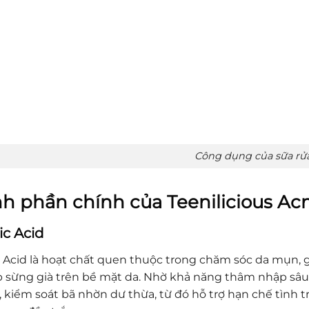
Công dụng của sữa rử
h phần chính của Teenilicious Ac
lic Acid
ic Acid là hoạt chất quen thuộc trong chăm sóc da mụn, 
p sừng già trên bề mặt da. Nhờ khả năng thâm nhập sâu v
, kiểm soát bã nhờn dư thừa, từ đó hỗ trợ hạn chế tình 