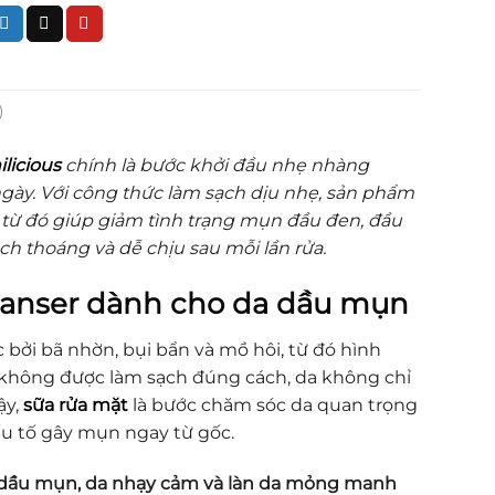
)
licious
chính là bước khởi đầu nhẹ nhàng
gày. Với công thức làm sạch dịu nhẹ, sản phẩm
g từ đó giúp giảm tình trạng mụn đầu đen, đầu
ch thoáng và dễ chịu sau mỗi lần rửa.
leanser dành cho da dầu mụn
c bởi bã nhờn, bụi bẩn và mồ hôi, từ đó hình
không được làm sạch đúng cách, da không chỉ
ậy,
sữa rửa mặt
là bước chăm sóc da quan trọng
ếu tố gây mụn ngay từ gốc.
da dầu mụn, da nhạy cảm và làn da mỏng manh