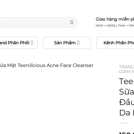
0% hàng chính hãng • Freeship 24H • Đổi trả miễn 
Giao hàng miễn p
HCM >=300k | Tỉnh >=70
and Phân Phối
Sản Phẩm
Kênh Phân Ph
TRANG
GIẢM 
Tee
Sữa
Đầu
Da 