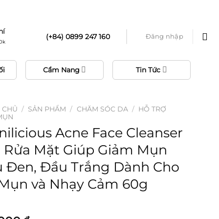
phí
hí
(+84) 0899 247 160
Đăng nhập
0k
ối
Cẩm Nang
Tin Tức
 CHỦ
/
SẢN PHẨM
/
CHĂM SÓC DA
/
HỖ TRỢ
MỤN
nilicious Acne Face Cleanser
 Rửa Mặt Giúp Giảm Mụn
 Đen, Đầu Trắng Dành Cho
Mụn và Nhạy Cảm 60g