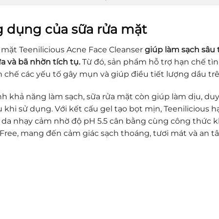
 dụng của sữa rửa mặt
 mặt Teenilicious Acne Face Cleanser
giúp làm sạch sâu 
a và bã nhờn tích tụ.
Từ đó, sản phẩm hỗ trợ hạn chế tì
n chế các yếu tố gây mụn và giúp điều tiết lượng dầu trê
h khả năng làm sạch, sữa rửa mặt còn giúp làm dịu, duy
u khi sử dụng. Với kết cấu gel tạo bọt mịn, Teenilicious 
da nhạy cảm nhờ độ pH 5.5 cân bằng cùng công thức kh
 Free, mang đến cảm giác sạch thoáng, tươi mát và an 