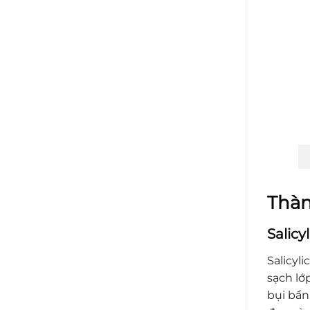
Thàn
Salicy
Salicyl
sạch lớ
bụi bẩn