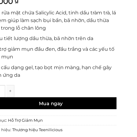
,000
₫
 rửa mặt chứa Salicylic Acid, tinh dầu tràm trà, lá
m giúp làm sạch bụi bẩn, bã nhờn, dầu thừa
 trong lỗ chân lông
u tiết lượng dầu thừa, bã nhờn trên da
trợ giảm mụn đầu đen, đầu trắng và các yếu tố
y mụn
 cấu dạng gel, tạo bọt mịn màng, hạn chế gây
h ứng da
icious Acne Face Cleanser Sữa Rửa Mặt Giúp Giảm Mụn Đầu Đe
mục:
Hỗ Trợ Giảm Mụn
 hiệu:
Thương hiệu Teenilicious