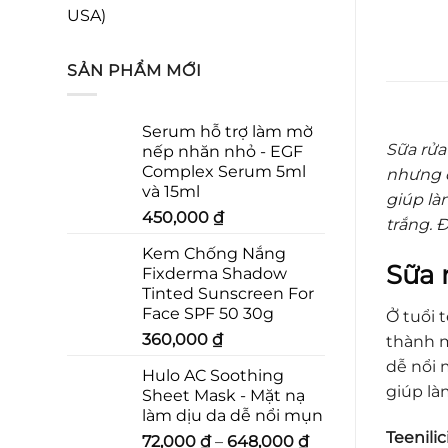
USA)
SẢN PHẨM MỚI
Serum hỗ trợ làm mờ
Sữa rửa
nếp nhăn nhỏ - EGF
Complex Serum 5ml
nhưng đ
và 15ml
giúp là
450,000
₫
trắng. 
Kem Chống Nắng
Sữa 
Fixderma Shadow
Tinted Sunscreen For
Face SPF 50 30g
Ở tuổi 
360,000
₫
thành m
dễ nổi 
Hulo AC Soothing
giúp là
Sheet Mask - Mặt nạ
làm dịu da dễ nổi mụn
Teenili
72,000
₫
–
648,000
₫