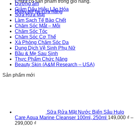
Chưa có sản phẩm trong giỏ hàng.
Dưỡng ẩm
Giảm Dấu Hiệu Lão Hóa
Quay trở lại cửa hàng
Sữa Rửa Mặt
Làm Sạch Tế Bào Chết
Chăm Sóc Mắt – Môi
Chăm Sóc Tóc
Chăm Sóc Cơ Thể
Xà Phòng Chăm Sóc Da
Dung Dịch Vệ Sinh Phụ Nữ
Bầu & Mẹ Sau Sinh
Thực Phẩm Chức Năng
Beauty Skin (A&M Research – USA)
Sản phẩm mới
Sữa Rửa Mặt Nước Biển Sâu Hulo
Care Aqua Marine Cleanser 100ml, 250ml
149,000
₫
–
299,000
₫