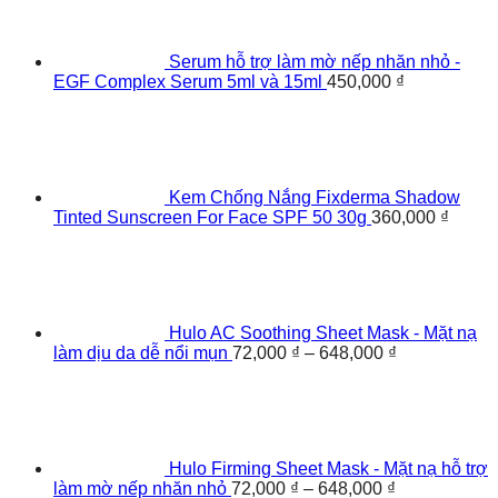
Serum hỗ trợ làm mờ nếp nhăn nhỏ -
EGF Complex Serum 5ml và 15ml
450,000
₫
Kem Chống Nắng Fixderma Shadow
Tinted Sunscreen For Face SPF 50 30g
360,000
₫
Hulo AC Soothing Sheet Mask - Mặt nạ
làm dịu da dễ nổi mụn
72,000
₫
–
648,000
₫
Hulo Firming Sheet Mask - Mặt nạ hỗ trợ
làm mờ nếp nhăn nhỏ
72,000
₫
–
648,000
₫