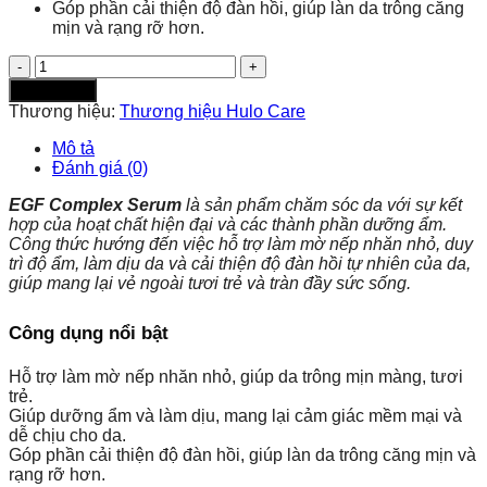
Góp phần cải thiện độ đàn hồi, giúp làn da trông căng
mịn và rạng rỡ hơn.
Serum
hỗ
trợ
Thương hiệu:
Thương hiệu Hulo Care
làm
mờ
Mô tả
nếp
Đánh giá (0)
nhăn
nhỏ
EGF Complex Serum
là sản phẩm chăm sóc da với sự kết
-
hợp của hoạt chất hiện đại và các thành phần dưỡng ẩm.
EGF
Công thức hướng đến việc hỗ trợ làm mờ nếp nhăn nhỏ, duy
Complex
trì độ ẩm, làm dịu da và cải thiện độ đàn hồi tự nhiên của da,
Serum
giúp mang lại vẻ ngoài tươi trẻ và tràn đầy sức sống.
5ml
và
Công dụng nổi bật
15ml
số
Hỗ trợ làm mờ nếp nhăn nhỏ, giúp da trông mịn màng, tươi
lượng
trẻ.
Giúp dưỡng ẩm và làm dịu, mang lại cảm giác mềm mại và
dễ chịu cho da.
Góp phần cải thiện độ đàn hồi, giúp làn da trông căng mịn và
rạng rỡ hơn.