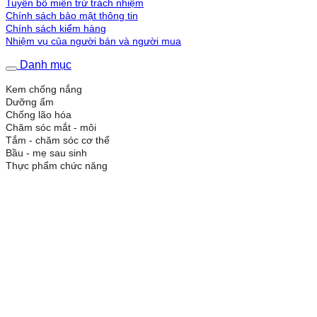
Tuyên bố miễn trừ trách nhiệm
Chính sách bảo mật thông tin
Chính sách kiểm hàng
Nhiệm vụ của người bán và người mua
Danh mục
Kem chống nắng
Dưỡng ẩm
Chống lão hóa
Chăm sóc mắt - môi
Tắm - chăm sóc cơ thể
Bầu - mẹ sau sinh
Thực phẩm chức năng