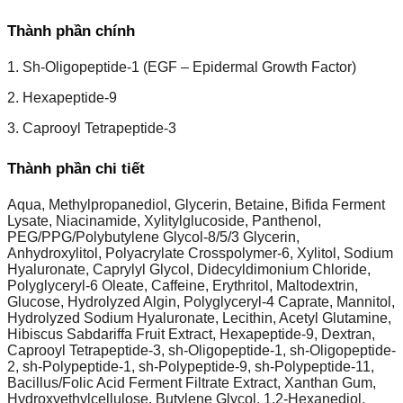
Thành phần chính
1. Sh-Oligopeptide-1 (EGF – Epidermal Growth Factor)
2. Hexapeptide-9
3. Caprooyl Tetrapeptide-3
Thành phần chi tiết
Aqua, Methylpropanediol, Glycerin, Betaine, Bifida Ferment
Lysate, Niacinamide, Xylitylglucoside, Panthenol,
PEG/PPG/Polybutylene Glycol-8/5/3 Glycerin,
Anhydroxylitol, Polyacrylate Crosspolymer-6, Xylitol, Sodium
Hyaluronate, Caprylyl Glycol, Didecyldimonium Chloride,
Polyglyceryl-6 Oleate, Caffeine, Erythritol, Maltodextrin,
Glucose, Hydrolyzed Algin, Polyglyceryl-4 Caprate, Mannitol,
Hydrolyzed Sodium Hyaluronate, Lecithin, Acetyl Glutamine,
Hibiscus Sabdariffa Fruit Extract, Hexapeptide-9, Dextran,
Caprooyl Tetrapeptide-3, sh-Oligopeptide-1, sh-Oligopeptide-
2, sh-Polypeptide-1, sh-Polypeptide-9, sh-Polypeptide-11,
Bacillus/Folic Acid Ferment Filtrate Extract, Xanthan Gum,
Hydroxyethylcellulose, Butylene Glycol, 1,2-Hexanediol,