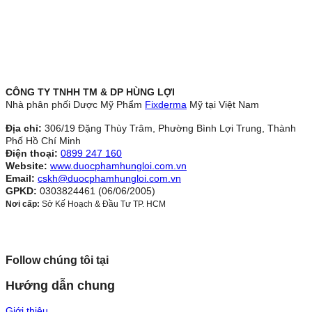
CÔNG TY TNHH TM & DP HÙNG LỢI
Nhà phân phối Dược Mỹ Phẩm
Fixderma
Mỹ tại Việt Nam
Địa chỉ:
306/19 Đặng Thùy Trâm, Phường Bình Lợi Trung, Thành
Phố Hồ Chí Minh
Điện thoại:
0899 247 160
Website:
www.duocphamhungloi.com.vn
Email:
cskh@duocphamhungloi.com.vn
GPKD:
0303824461 (06/06/2005)
Nơi cấp:
Sở Kế Hoạch & Đầu Tư TP. HCM
Follow chúng tôi tại
Hướng dẫn chung
Giới thiệu