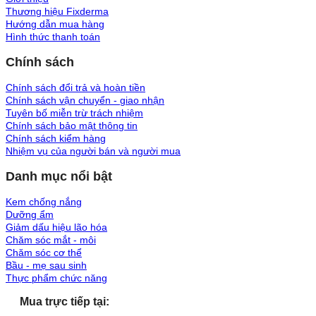
Thương hiệu Fixderma
Hướng dẫn mua hàng
Hình thức thanh toán
Chính sách
Chính sách đổi trả và hoàn tiền
Chính sách vận chuyển - giao nhận
Tuyên bố miễn trừ trách nhiệm
Chính sách bảo mật thông tin
Chính sách kiểm hàng
Nhiệm vụ của người bán và người mua
Danh mục nổi bật
Kem chống nắng
Dưỡng ẩm
Giảm dấu hiệu lão hóa
Chăm sóc mắt - môi
Chăm sóc cơ thể
Bầu - mẹ sau sinh
Thực phẩm chức năng
Mua trực tiếp tại: