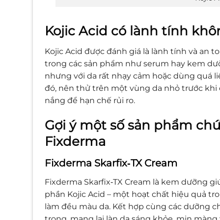
Kojic Acid có lành tính kh
Kojic Acid được đánh giá là lành tính và an
trong các sản phẩm như serum hay kem dưỡng
nhưng với da rất nhạy cảm hoặc dùng quá liề
đó, nên thử trên một vùng da nhỏ trước kh
nắng để hạn chế rủi ro.
Gợi ý một số sản phẩm chứ
Fixderma
Fixderma Skarfix‑TX Cream
Fixderma Skarfix‑TX Cream là kem dưỡng gi
phần Kojic Acid – một hoạt chất hiệu quả tro
làm đều màu da. Kết hợp cùng các dưỡng c
trong, mang lại làn da sáng khỏe, mịn màng 