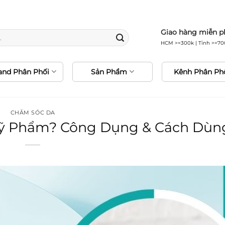
0% hàng chính hãng • Freeship 24H • Đổi trả miễn 
Giao hàng miễn p
HCM >=300k | Tỉnh >=70
and Phân Phối
Sản Phẩm
Kênh Phân Ph
CHĂM SÓC DA
 Mỹ Phẩm? Công Dụng & Cách Dùn