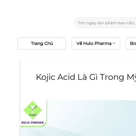
Chuyển
10
đến
nội
Tìm
dung
kiếm:
Trang Chủ
Về Hulo Pharma
Br
Kojic Acid Là Gì Trong