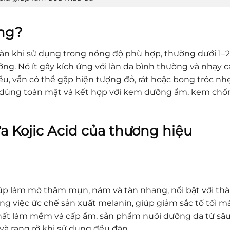
ông?
 toàn khi sử dụng trong nồng độ phù hợp, thường dưới 1–
. Nó ít gây kích ứng với làn da bình thường và nhạy 
u, vẫn có thể gặp hiện tượng đỏ, rát hoặc bong tróc nh
i dùng toàn mặt và kết hợp với kem dưỡng ẩm, kem chố
a Kojic Acid của thương hiệu
úp làm mờ thâm mụn, nám và tàn nhang, nổi bật với th
ng việc ức chế sản xuất melanin, giúp giảm sắc tố tối m
hất làm mềm và cấp ẩm, sản phẩm nuôi dưỡng da từ sâ
và rạng rỡ khi sử dụng đều đặn.