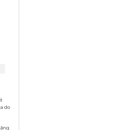
ất
da do
tăng