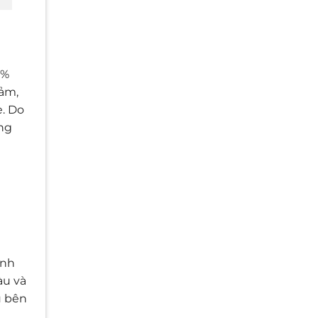
2%
cảm,
ẹ. Do
ng
ành
àu và
u bên