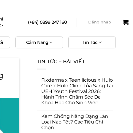
phí
hí
(+84) 0899 247 160
Đăng nhập
0k
ối
Cẩm Nang
Tin Tức
TIN TỨC – BÀI VIẾT
g
Fixderma x Teenilicious x Hulo
Care x Hulo Clinic Tỏa Sáng Tại
UEH Youth Festival 2026:
Hành Trình Chăm Sóc Da
Khoa Học Cho Sinh Viên
Kem Chống Nắng Dạng Lăn
Loại Nào Tốt? Các Tiêu Chí
Chọn