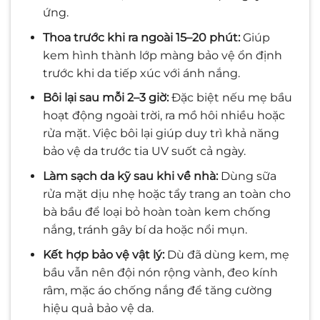
ứng.
Thoa trước khi ra ngoài 15–20 phút:
Giúp
kem hình thành lớp màng bảo vệ ổn định
trước khi da tiếp xúc với ánh nắng.
Bôi lại sau mỗi 2–3 giờ:
Đặc biệt nếu mẹ bầu
hoạt động ngoài trời, ra mồ hôi nhiều hoặc
rửa mặt. Việc bôi lại giúp duy trì khả năng
bảo vệ da trước tia UV suốt cả ngày.
Làm sạch da kỹ sau khi về nhà:
Dùng sữa
rửa mặt dịu nhẹ hoặc tẩy trang an toàn cho
bà bầu để loại bỏ hoàn toàn kem chống
nắng, tránh gây bí da hoặc nổi mụn.
Kết hợp bảo vệ vật lý:
Dù đã dùng kem, mẹ
bầu vẫn nên đội nón rộng vành, đeo kính
râm, mặc áo chống nắng để tăng cường
hiệu quả bảo vệ da.