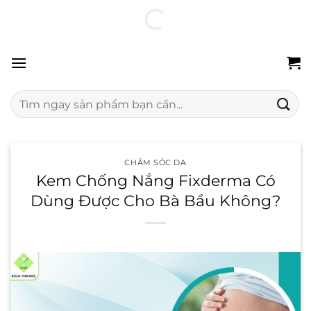
Chuyển
100% hàng chính hãng
Freeship 24H
Đổi trả miễn phí
đến
nội
dung
Tìm
kiếm:
CHĂM SÓC DA
Kem Chống Nắng Fixderma Có
Dùng Được Cho Bà Bầu Không?