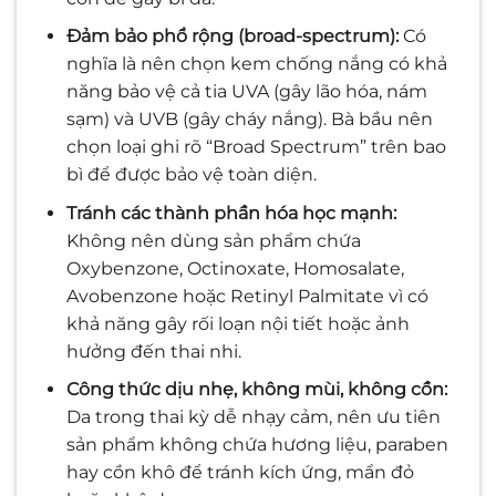
Đảm bảo phổ rộng (broad-spectrum):
Có
nghĩa là nên chọn kem chống nắng có khả
năng bảo vệ cả tia UVA (gây lão hóa, nám
sạm) và UVB (gây cháy nắng). Bà bầu nên
chọn loại ghi rõ “Broad Spectrum” trên bao
bì để được bảo vệ toàn diện.
Tránh các thành phần hóa học mạnh:
Không nên dùng sản phẩm chứa
Oxybenzone, Octinoxate, Homosalate,
Avobenzone hoặc Retinyl Palmitate vì có
khả năng gây rối loạn nội tiết hoặc ảnh
hưởng đến thai nhi.
Công thức dịu nhẹ, không mùi, không cồn:
Da trong thai kỳ dễ nhạy cảm, nên ưu tiên
sản phẩm không chứa hương liệu, paraben
hay cồn khô để tránh kích ứng, mẩn đỏ