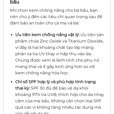
bầu
Khi chọn kem chống nắng cho bà bầu, bạn
nên chú ý đến các tiêu chí quan trọng sau để
đảm bảo an toàn cho cả mẹ và bé:
Ưu tiên kem chống nắng vật lý:
Ưu tiên sản
phẩm chứa Zinc Oxide và Titanium Dioxide,
vì đây là hai khoáng chất tạo lớp màng
phản xạ tia UV thay vì hấp thụ vào da.
Chúng được xem là lành tính cho phụ nữ
mang thai và ít gây kích ứng hơn so với
kem chống nắng hóa học.
Chỉ số SPF hợp lý và phù hợp tình trạng
thai kỳ:
SPF 30 đủ để bảo vệ da khỏi
khoảng 97% tia UVB, thích hợp cho da nhạy
cảm của mẹ bầu. Không cần chọn loại SPF
quá cao vì không tăng nhiều tác dụng mà
còn dễ gây bí da.