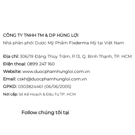
CÔNG TY TNHH TM & DP HÙNG LỢI
Nhà phân phối Dược Mỹ Phẩm
Fixderma
Mỹ tại Việt Nam
Địa chỉ:
306/19 Đặng Thùy Trâm, P.13, Q. Bình Thạnh, TP. HCM
Điện thoại:
0899 247 160
Website:
www.duocphamhungloi.com.vn
Email:
cskh@duocphamhungloi.com.vn
GPKD:
0303824461 (06/06/2005)
Nơi cấp:
Sở Kế Hoạch & Đầu Tư TP. HCM
Follow chúng tôi tại