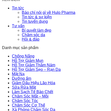
Tin tức
Báo chí nói gì về Hulo Pharma
Tin tức & sự kiện
Tin tuyển dụng
Tư vấn
Bí quyết làm đẹp
Chăm sóc da
Hỏi & đáp
Danh mục sản phẩm
Chống Nắng
Hỗ Trợ Giảm Mụn
Hỗ Trợ Giảm Thâm Nám
Hỗ Trợ Giảm Sẹo – Rạn Da
Mặt Nạ
Dưỡng ẩm
Giảm Dấu Hiệu Lão Hóa
Sữa Rửa Mặt
Làm Sạch Tế Bào Chết
Chăm Sóc Mắt – Môi
Chăm Sóc Tóc
Chăm Sóc Cơ Thể
Xà Phòng Chăm Sóc Da