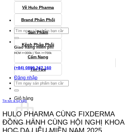
Về Hulo Pharma
Brand Phân Phối
Tìm
Sản Phẩm
kiếm:
Kênh Phân Phối
Giao hàng miễn phí
HCM >=300k | Tỉnh >=700k
Cẩm Nang
(+84) 0899 247 160
Tin Tức
Đăng nhập
Tìm
kiếm:
Giỏ hàng
Tin tức & sự kiện
HULO PHARMA CÙNG FIXDERMA
ĐỒNG HÀNH CÙNG HỘI NGHỊ KHOA
HỌC DA LIỄU MIỀN NAM 2025