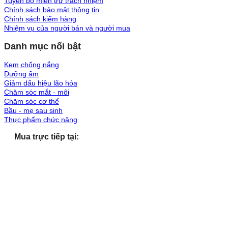
Tuyên bố miễn trừ trách nhiệm
Chính sách bảo mật thông tin
Chính sách kiểm hàng
Nhiệm vụ của người bán và người mua
Danh mục nổi bật
Kem chống nắng
Dưỡng ẩm
Giảm dấu hiệu lão hóa
Chăm sóc mắt - môi
Chăm sóc cơ thể
Bầu - mẹ sau sinh
Thực phẩm chức năng
Mua trực tiếp tại: