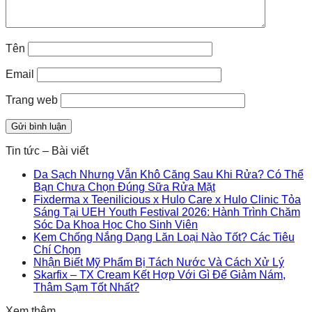
Tên
Email
Trang web
Tin tức – Bài viết
Da Sạch Nhưng Vẫn Khô Căng Sau Khi Rửa? Có Thể
Bạn Chưa Chọn Đúng Sữa Rửa Mặt
Fixderma x Teenilicious x Hulo Care x Hulo Clinic Tỏa
Sáng Tại UEH Youth Festival 2026: Hành Trình Chăm
Sóc Da Khoa Học Cho Sinh Viên
Kem Chống Nắng Dạng Lăn Loại Nào Tốt? Các Tiêu
Chí Chọn
Nhận Biết Mỹ Phẩm Bị Tách Nước Và Cách Xử Lý
Skarfix – TX Cream Kết Hợp Với Gì Để Giảm Nám,
Thâm Sạm Tốt Nhất?
Xem thêm