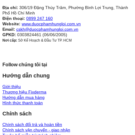
Địa chỉ:
306/19 Đặng Thùy Trâm, Phường Bình Lợi Trung, Thành
Phố Hồ Chí Minh
Điện thoại:
0899 247 160
Website:
www.duocphamhungloi.com.vn
Email:
cskh@duocphamhungloi.com.vn
GPKD:
0303824461 (06/06/2005)
Nơi cấp:
Sở Kế Hoạch & Đầu Tư TP. HCM
Follow chúng tôi tại
Hướng dẫn chung
Giới thiệu
Thương hiệu Fixderma
Hướng dẫn mua hàng
Hình thức thanh toán
Chính sách
Chính sách đổi trả và hoàn tiền
Chính sách vận chuyển - giao nhận