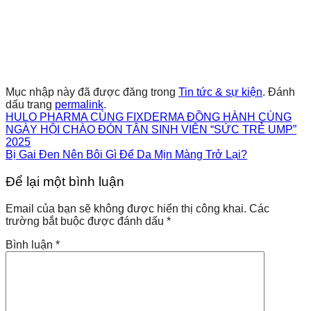
Mục nhập này đã được đăng trong
Tin tức & sự kiện
. Đánh
dấu trang
permalink
.
HULO PHARMA CÙNG FIXDERMA ĐỒNG HÀNH CÙNG
NGÀY HỘI CHÀO ĐÓN TÂN SINH VIÊN “SỨC TRẺ UMP”
2025
Bị Gai Đen Nên Bôi Gì Để Da Mịn Màng Trở Lại?
Để lại một bình luận
Email của bạn sẽ không được hiển thị công khai.
Các
trường bắt buộc được đánh dấu
*
Bình luận
*