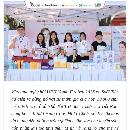
Vừa qua, ngày hội UEH Youth Festival 2026 tại Suối Tiên
đã diễn ra bùng nổ với sự tham gia của hơn 10.000 sinh
viên. Với vai trò là Nhà Tài Trợ Bạc, Fixderma Việt Nam
cùng hệ sinh thái Hulo Care, Hulo Clinic và Teenilicious
đã mang đến những trải nghiệm chăm sóc da chuyên sâu,
góp phần lan tỏa tinh thần tự tin và rạng rỡ cho thế hệ