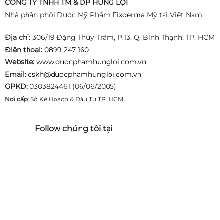
CÔNG TY TNHH TM & DP HÙNG LỢI
Nhà phân phối Dược Mỹ Phẩm
Fixderma
Mỹ tại Việt Nam
Địa chỉ:
306/19 Đặng Thùy Trâm, P.13, Q. Bình Thạnh, TP. HCM
Điện thoại:
0899 247 160
Website:
www.duocphamhungloi.com.vn
Email:
cskh@duocphamhungloi.com.vn
GPKD:
0303824461 (06/06/2005)
Nơi cấp:
Sở Kế Hoạch & Đầu Tư TP. HCM
Follow chúng tôi tại