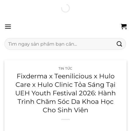
Chuyển
100% hàng chính hãng
Freeship 24H
Đổi trả miễn phí
đến
nội
dung
Tìm
kiếm:
TIN TỨC
Fixderma x Teenilicious x Hulo
Care x Hulo Clinic Tỏa Sáng Tại
UEH Youth Festival 2026: Hành
Trình Chăm Sóc Da Khoa Học
Cho Sinh Viên