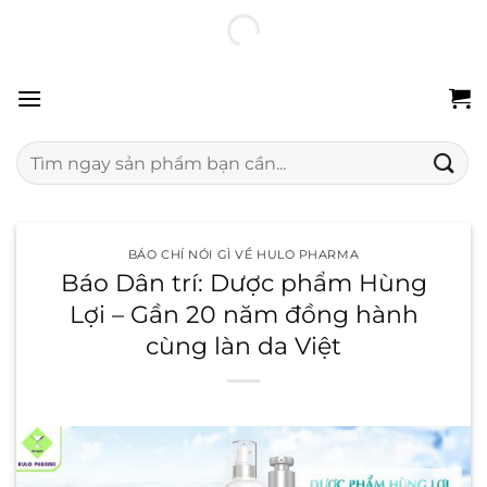
Chuyển
100% hàng chính hãng
Freeship 24H
Đổi trả miễn phí
đến
nội
dung
Tìm
kiếm:
BÁO CHÍ NÓI GÌ VỀ HULO PHARMA
Báo Dân trí: Dược phẩm Hùng
Lợi – Gần 20 năm đồng hành
cùng làn da Việt