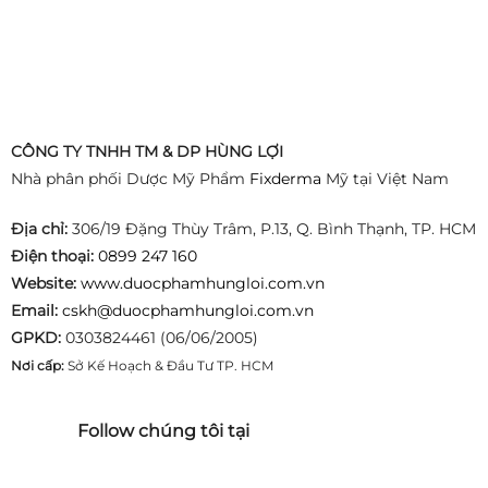
CÔNG TY TNHH TM & DP HÙNG LỢI
Nhà phân phối Dược Mỹ Phẩm
Fixderma
Mỹ tại Việt Nam
Địa chỉ:
306/19 Đặng Thùy Trâm, P.13, Q. Bình Thạnh, TP. HCM
Điện thoại:
0899 247 160
Website:
www.duocphamhungloi.com.vn
Email:
cskh@duocphamhungloi.com.vn
GPKD:
0303824461 (06/06/2005)
Nơi cấp:
Sở Kế Hoạch & Đầu Tư TP. HCM
Follow chúng tôi tại