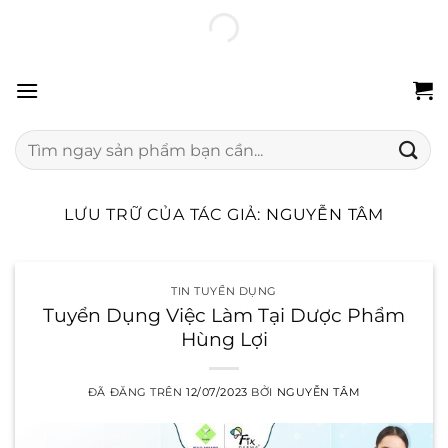
Chuyển
100% hàng chính hãng
Freeship 24H
Đổi trả miễn phí
đến
nội
dung
Tìm
kiếm:
LƯU TRỮ CỦA TÁC GIẢ:
NGUYỄN TÂM
TIN TUYỂN DỤNG
Tuyển Dụng Việc Làm Tại Dược Phẩm
Hùng Lợi
ĐÃ ĐĂNG TRÊN
12/07/2023
BỞI
NGUYỄN TÂM