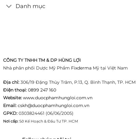
Danh mục
CÔNG TY TNHH TM & DP HÙNG LỢI
Nhà phân phối Dược Mỹ Phẩm
Fixderma
Mỹ tại Việt Nam
Địa chỉ:
306/19 Đặng Thùy Trâm, P.13, Q. Bình Thạnh, TP. HCM
Điện thoại:
0899 247 160
Website:
www.duocphamhungloi.com.vn
Email:
cskh@duocphamhungloi.com.vn
GPKD:
0303824461 (06/06/2005)
Nơi cấp:
Sở Kế Hoạch & Đầu Tư TP. HCM