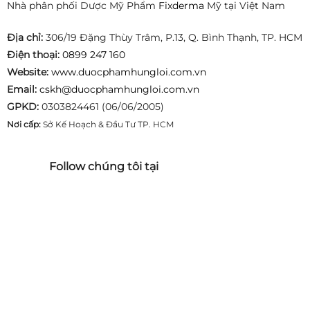
Nhà phân phối Dược Mỹ Phẩm
Fixderma
Mỹ tại Việt Nam
Địa chỉ:
306/19 Đặng Thùy Trâm, P.13, Q. Bình Thạnh, TP. HCM
Điện thoại:
0899 247 160
Website:
www.duocphamhungloi.com.vn
Email:
cskh@duocphamhungloi.com.vn
GPKD:
0303824461 (06/06/2005)
Nơi cấp:
Sở Kế Hoạch & Đầu Tư TP. HCM
Follow chúng tôi tại