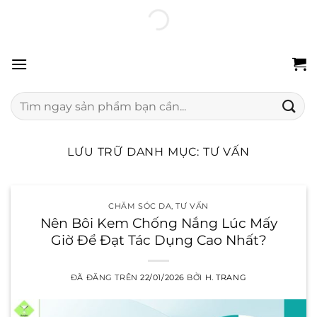
Chuyển
100% hàng chính hãng
Freeship 24H
Đổi trả miễn phí
đến
nội
dung
Tìm
kiếm:
LƯU TRỮ DANH MỤC:
TƯ VẤN
CHĂM SÓC DA
,
TƯ VẤN
Nên Bôi Kem Chống Nắng Lúc Mấy
Giờ Để Đạt Tác Dụng Cao Nhất?
ĐÃ ĐĂNG TRÊN
22/01/2026
BỞI
H. TRANG