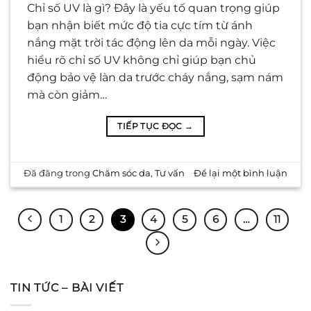
Chỉ số UV là gì? Đây là yếu tố quan trọng giúp
bạn nhận biết mức độ tia cực tím từ ánh
nắng mặt trời tác động lên da mỗi ngày. Việc
hiểu rõ chỉ số UV không chỉ giúp bạn chủ
động bảo vệ làn da trước cháy nắng, sạm nám
mà còn giảm…
TIẾP TỤC ĐỌC
→
Đã đăng trong
Chăm sóc da
,
Tư vấn
Để lại một bình luận
1
2
3
4
5
6
…
11
TIN TỨC – BÀI VIẾT