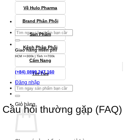
Về Hulo Pharma
Brand Phân Phối
Tìm
Sản Phẩm
kiếm:
Kênh Phân Phối
Giao hàng miễn phí
HCM >=300k | Tỉnh >=700k
Cẩm Nang
(+84) 0899 247 160
Tin Tức
Đăng nhập
Tìm
kiếm:
Giỏ hàng
Câu hỏi thường gặp (FAQ)