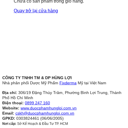
Chưa có sản phẩm trong giỏ hàng.
Quay trở lại cửa hàng
CÔNG TY TNHH TM & DP HÙNG LỢI
Nhà phân phối Dược Mỹ Phẩm
Fixderma
Mỹ tại Việt Nam
Địa chỉ:
306/19 Đặng Thùy Trâm, Phường Bình Lợi Trung, Thành
Phố Hồ Chí Minh
Điện thoại:
0899 247 160
Website:
www.duocphamhungloi.com.vn
Email:
cskh@duocphamhungloi.com.vn
GPKD:
0303824461 (06/06/2005)
Nơi cấp:
Sở Kế Hoạch & Đầu Tư TP. HCM