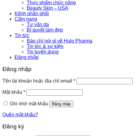
Thực phẩm chức năng
Beauty Skin – USA
Kênh phân phối
Cẩm nang
Tư vấn da
Bí quyết làm đẹp
Tin tức
Báo chí nói gì về Hulo Pharma
Tin tức & sự kiện
Tin tuyển dụng
Đăng nhập
Đăng nhập
Tên tài khoản hoặc địa chỉ email
*
Mật khẩu
*
Ghi nhớ mật khẩu
Đăng nhập
Quên mật khẩu?
Đăng ký