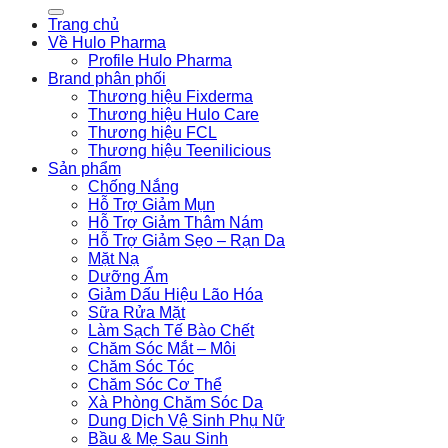
kiếm:
Trang chủ
Về Hulo Pharma
Profile Hulo Pharma
Brand phân phối
Thương hiệu Fixderma
Thương hiệu Hulo Care
Thương hiệu FCL
Thương hiệu Teenilicious
Sản phẩm
Chống Nắng
Hỗ Trợ Giảm Mụn
Hỗ Trợ Giảm Thâm Nám
Hỗ Trợ Giảm Sẹo – Rạn Da
Mặt Nạ
Dưỡng Ẩm
Giảm Dấu Hiệu Lão Hóa
Sữa Rửa Mặt
Làm Sạch Tế Bào Chết
Chăm Sóc Mắt – Môi
Chăm Sóc Tóc
Chăm Sóc Cơ Thể
Xà Phòng Chăm Sóc Da
Dung Dịch Vệ Sinh Phụ Nữ
Bầu & Mẹ Sau Sinh