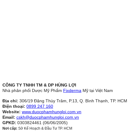
CÔNG TY TNHH TM & DP HÙNG LỢI
Nhà phân phối Dược Mỹ Phẩm
Fixderma
Mỹ tại Việt Nam
Địa chỉ:
306/19 Đặng Thùy Trâm, P.13, Q. Bình Thạnh, TP. HCM
Điện thoại:
0899 247 160
Website:
www.duocphamhungloi.com.vn
Email:
cskh@duocphamhungloi.com.vn
GPKD:
0303824461 (06/06/2005)
Nơi cấp:
Sở Kế Hoạch & Đầu Tư TP. HCM