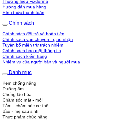
Thương hiệu Fixderma
Hướng dẫn mua hàng
Hình thức thanh toán
Chính sách
Chính sách đổi trả và hoàn tiền
Chính sách vận chuyển - giao nhận
Tuyên bố miễn trừ trách nhiệm
Chính sách bảo mật thông tin
Chính sách kiểm hàng
Nhiệm vụ của người bán và người mua
Danh mục
Kem chống nắng
Dưỡng ẩm
Chống lão hóa
Chăm sóc mắt - môi
Tắm - chăm sóc cơ thể
Bầu - mẹ sau sinh
Thực phẩm chức năng