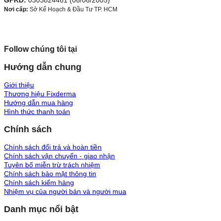
GPKD:
0303824461 (06/06/2005)
Nơi cấp:
Sở Kế Hoạch & Đầu Tư TP. HCM
Follow chúng tôi tại
Hướng dẫn chung
Giới thiệu
Thương hiệu Fixderma
Hướng dẫn mua hàng
Hình thức thanh toán
Chính sách
Chính sách đổi trả và hoàn tiền
Chính sách vận chuyển - giao nhận
Tuyên bố miễn trừ trách nhiệm
Chính sách bảo mật thông tin
Chính sách kiểm hàng
Nhiệm vụ của người bán và người mua
Danh mục nổi bật