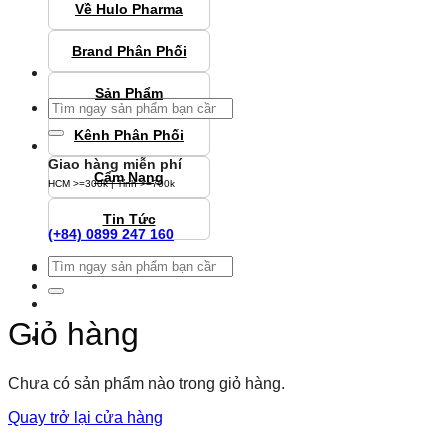
Về Hulo Pharma
Brand Phân Phối
Sản Phẩm
Tìm
kiếm:
Kênh Phân Phối
Giao hàng miễn phí
Cẩm Nang
HCM >=300k | Tỉnh >=700k
Tin Tức
(+84) 0899 247 160
Tìm
Đăng nhập
kiếm:
Giỏ hàng
Chưa có sản phẩm nào trong giỏ hàng.
Quay trở lại cửa hàng