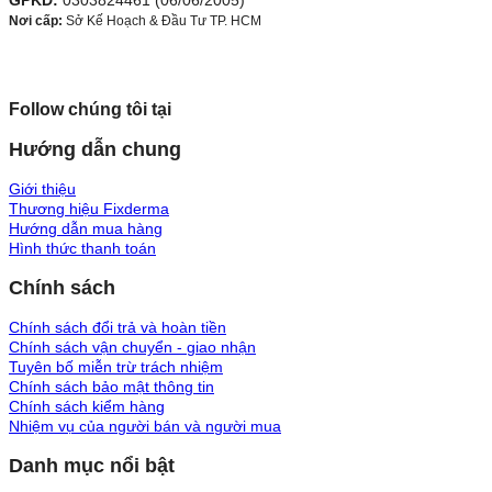
GPKD:
0303824461 (06/06/2005)
Nơi cấp:
Sở Kế Hoạch & Đầu Tư TP. HCM
Follow chúng tôi tại
Hướng dẫn chung
Giới thiệu
Thương hiệu Fixderma
Hướng dẫn mua hàng
Hình thức thanh toán
Chính sách
Chính sách đổi trả và hoàn tiền
Chính sách vận chuyển - giao nhận
Tuyên bố miễn trừ trách nhiệm
Chính sách bảo mật thông tin
Chính sách kiểm hàng
Nhiệm vụ của người bán và người mua
Danh mục nổi bật