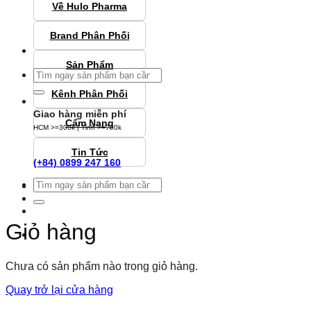
Về Hulo Pharma
Brand Phân Phối
Sản Phẩm
Tìm
kiếm:
Kênh Phân Phối
Giao hàng miễn phí
Cẩm Nang
HCM >=300k | Tỉnh >=700k
Tin Tức
(+84) 0899 247 160
Tìm
Đăng nhập
kiếm:
Giỏ hàng
Chưa có sản phẩm nào trong giỏ hàng.
Quay trở lại cửa hàng