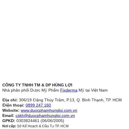
CÔNG TY TNHH TM & DP HÙNG LỢI
Nhà phân phối Dược Mỹ Phẩm
Fixderma
Mỹ tại Việt Nam
Địa chỉ:
306/19 Đặng Thùy Trâm, P.13, Q. Bình Thạnh, TP. HCM
Điện thoại:
0899 247 160
Website:
www.duocphamhungloi.com.vn
Email:
cskh@duocphamhungloi.com.vn
GPKD:
0303824461 (06/06/2005)
Nơi cấp:
Sở Kế Hoạch & Đầu Tư TP. HCM