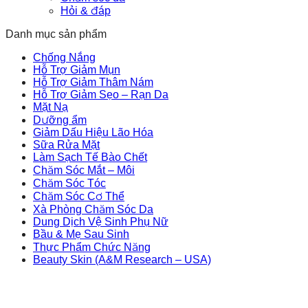
Hỏi & đáp
Danh mục sản phẩm
Chống Nắng
Hỗ Trợ Giảm Mụn
Hỗ Trợ Giảm Thâm Nám
Hỗ Trợ Giảm Sẹo – Rạn Da
Mặt Nạ
Dưỡng ẩm
Giảm Dấu Hiệu Lão Hóa
Sữa Rửa Mặt
Làm Sạch Tế Bào Chết
Chăm Sóc Mắt – Môi
Chăm Sóc Tóc
Chăm Sóc Cơ Thể
Xà Phòng Chăm Sóc Da
Dung Dịch Vệ Sinh Phụ Nữ
Bầu & Mẹ Sau Sinh
Thực Phẩm Chức Năng
Beauty Skin (A&M Research – USA)