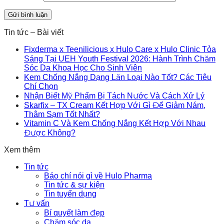
Tin tức – Bài viết
Fixderma x Teenilicious x Hulo Care x Hulo Clinic Tỏa
Sáng Tại UEH Youth Festival 2026: Hành Trình Chăm
Sóc Da Khoa Học Cho Sinh Viên
Kem Chống Nắng Dạng Lăn Loại Nào Tốt? Các Tiêu
Chí Chọn
Nhận Biết Mỹ Phẩm Bị Tách Nước Và Cách Xử Lý
Skarfix – TX Cream Kết Hợp Với Gì Để Giảm Nám,
Thâm Sạm Tốt Nhất?
Vitamin C Và Kem Chống Nắng Kết Hợp Với Nhau
Được Không?
Xem thêm
Tin tức
Báo chí nói gì về Hulo Pharma
Tin tức & sự kiện
Tin tuyển dụng
Tư vấn
Bí quyết làm đẹp
Chăm sóc da