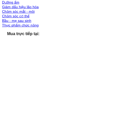
Dưỡng ẩm
Giảm dấu hiệu lão hóa
Chăm sóc mắt - môi
Chăm sóc cơ thể
Bầu - mẹ sau sinh
Thực phẩm chức năng
Mua trực tiếp tại: