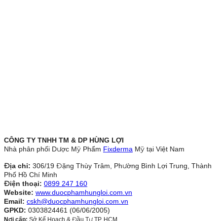
CÔNG TY TNHH TM & DP HÙNG LỢI
Nhà phân phối Dược Mỹ Phẩm
Fixderma
Mỹ tại Việt Nam
Địa chỉ:
306/19 Đặng Thùy Trâm, Phường Bình Lợi Trung, Thành
Phố Hồ Chí Minh
Điện thoại:
0899 247 160
Website:
www.duocphamhungloi.com.vn
Email:
cskh@duocphamhungloi.com.vn
GPKD:
0303824461 (06/06/2005)
Nơi cấp:
Sở Kế Hoạch & Đầu Tư TP. HCM