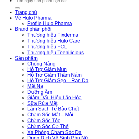
kiếm:
Trang chủ
Về Hulo Pharma
Profile Hulo Pharma
Brand phân phối
Thương hiệu Fixderma
Thương hiệu Hulo Care
Thương hiệu FCL
Thương hiệu Teenilicious
Sản phẩm
Chống Nắng
Hỗ Trợ Giảm Mụn
Hỗ Trợ Giảm Thâm Nám
Hỗ Trợ Giảm Sẹo – Rạn Da
Mặt Nạ
Dưỡng Ẩm
Giảm Dấu Hiệu Lão Hóa
Sữa Rửa Mặt
Làm Sạch Tế Bào Chết
Chăm Sóc Mắt – Môi
Chăm Sóc Tóc
Chăm Sóc Cơ Thể
Xà Phòng Chăm Sóc Da
Dung Dịch Vệ Sinh Phụ Nữ