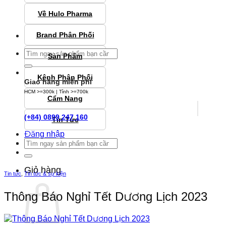
Về Hulo Pharma
Brand Phân Phối
Tìm
Sản Phẩm
kiếm:
Kênh Phân Phối
Giao hàng miễn phí
HCM >=300k | Tỉnh >=700k
Cẩm Nang
(+84) 0899 247 160
Tin Tức
Đăng nhập
Tìm
kiếm:
Giỏ hàng
Tin tức
,
Tin tức & sự kiện
Thông Báo Nghỉ Tết Dương Lịch 2023