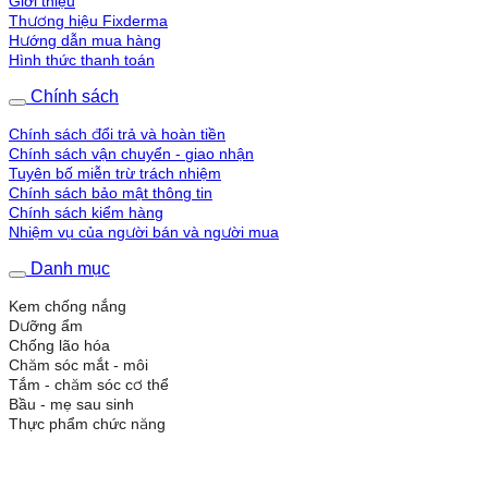
Giới thiệu
Thương hiệu Fixderma
Hướng dẫn mua hàng
Hình thức thanh toán
Chính sách
Chính sách đổi trả và hoàn tiền
Chính sách vận chuyển - giao nhận
Tuyên bố miễn trừ trách nhiệm
Chính sách bảo mật thông tin
Chính sách kiểm hàng
Nhiệm vụ của người bán và người mua
Danh mục
Kem chống nắng
Dưỡng ẩm
Chống lão hóa
Chăm sóc mắt - môi
Tắm - chăm sóc cơ thể
Bầu - mẹ sau sinh
Thực phẩm chức năng