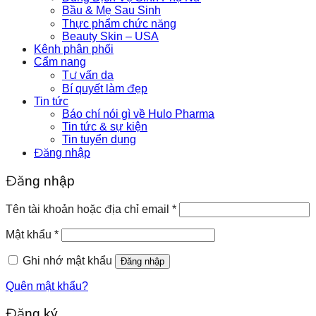
Bầu & Mẹ Sau Sinh
Thực phẩm chức năng
Beauty Skin – USA
Kênh phân phối
Cẩm nang
Tư vấn da
Bí quyết làm đẹp
Tin tức
Báo chí nói gì về Hulo Pharma
Tin tức & sự kiện
Tin tuyển dụng
Đăng nhập
Đăng nhập
Tên tài khoản hoặc địa chỉ email
*
Mật khẩu
*
Ghi nhớ mật khẩu
Đăng nhập
Quên mật khẩu?
Đăng ký