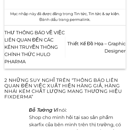
Mục nhập này đã được đăng trong
Tin tức
,
Tin tức & sự kiện
.
Đánh dấu trang
permalink
.
THƯ THÔNG BÁO VỀ VIỆC
LIÊN QUAN ĐẾN CÁC
Thiết Kế Đồ Họa – Graphic
KÊNH TRUYỀN THÔNG
Designer
CHÍNH THỨC HULO
PHARMA
2 NHỮNG SUY NGHĨ TRÊN “
THÔNG BÁO LIÊN
QUAN ĐẾN VIỆC XUẤT HIỆN HÀNG GIẢ, HÀNG
NHÁI KÉM CHẤT LƯỢNG MANG THƯƠNG HIỆU
FIXDERMA
”
Đỗ Tường Vi
nói:
Shop cho mình hỏi tại sao sản phẩm
skarfix của bên mình trên thị trường, có