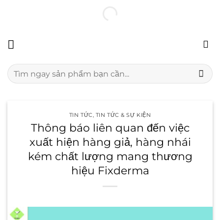
Chuyển
100% hàng chính hãng
Freeship 24H
Đổi trả miễn phí
đến
nội
dung
Tìm
kiếm:
TIN TỨC
,
TIN TỨC & SỰ KIỆN
Thông báo liên quan đến việc
xuất hiện hàng giả, hàng nhái
kém chất lượng mang thương
hiệu Fixderma