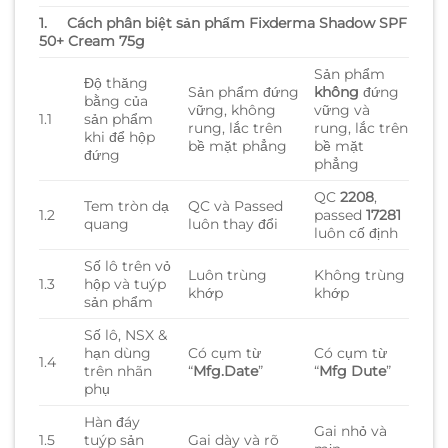
1.
Cách phân biệt sản phẩm Fixderma Shadow SPF
50+ Cream 75g
Sản phẩm
Độ thăng
Sản phẩm đứng
không
đứng
bằng của
vững, không
vững và
1.1
sản phẩm
rung, lắc trên
rung, lắc trên
khi để hộp
bề mặt phẳng
bề mặt
đứng
phẳng
QC
2208
,
Tem tròn dạ
QC và Passed
1.2
passed
17281
quang
luôn thay đổi
luôn cố định
Số lô trên vỏ
Luôn trùng
Không trùng
1.3
hộp và tuýp
khớp
khớp
sản phẩm
Số lô, NSX &
hạn dùng
Có cụm từ
Có cụm từ
1.4
trên nhãn
“
Mfg.Date
”
“
Mfg Dute
”
phụ
Hàn đáy
Gai nhỏ và
1.5
tuýp sản
Gai dày và rõ