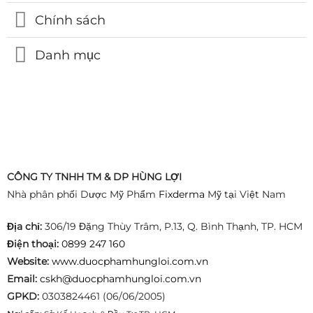
Chính sách
Danh mục
CÔNG TY TNHH TM & DP HÙNG LỢI
Nhà phân phối Dược Mỹ Phẩm
Fixderma
Mỹ tại Việt Nam
Địa chỉ:
306/19 Đặng Thùy Trâm, P.13, Q. Bình Thạnh, TP. HCM
Điện thoại:
0899 247 160
Website:
www.duocphamhungloi.com.vn
Email:
cskh@duocphamhungloi.com.vn
GPKD:
0303824461 (06/06/2005)