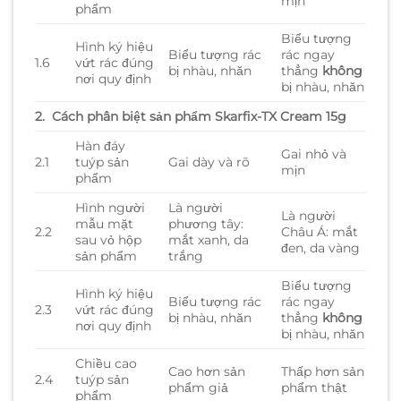
mịn
phẩm
Biểu tượng
Hình ký hiệu
Biểu tượng rác
rác ngay
1.6
vứt rác đúng
bị nhàu, nhăn
thẳng
không
nơi quy định
bị nhàu, nhăn
2. Cách phân biệt sản phẩm Skarfix-TX Cream 15g
Hàn đáy
Gai nhỏ và
2.1
tuýp sản
Gai dày và rõ
mịn
phẩm
Hình người
Là người
Là người
mẫu mặt
phương tây:
2.2
Châu Á: mắt
sau vỏ hộp
mắt xanh, da
đen, da vàng
sản phẩm
trắng
Biểu tượng
Hình ký hiệu
Biểu tượng rác
rác ngay
2.3
vứt rác đúng
bị nhàu, nhăn
thẳng
không
nơi quy định
bị nhàu, nhăn
Chiều cao
Cao hơn sản
Thấp hơn sản
2.4
tuýp sản
phẩm giả
phẩm thật
phẩm