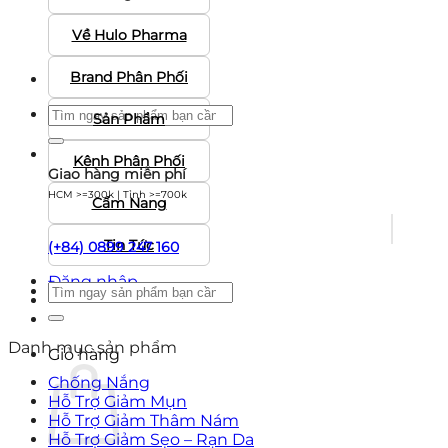
Về Hulo Pharma
Brand Phân Phối
Tìm
Sản Phẩm
kiếm:
Kênh Phân Phối
Giao hàng miễn phí
HCM >=300k | Tỉnh >=700k
Cẩm Nang
Tin Tức
(+84) 0899 247 160
Đăng nhập
Tìm
kiếm:
Danh mục sản phẩm
Giỏ hàng
Chống Nắng
Hỗ Trợ Giảm Mụn
Hỗ Trợ Giảm Thâm Nám
Hỗ Trợ Giảm Sẹo – Rạn Da