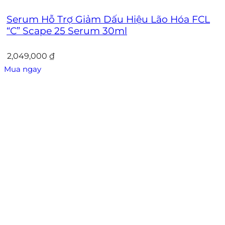
Serum Hỗ Trợ Giảm Dấu Hiệu Lão Hóa FCL
“C” Scape 25 Serum 30ml
2,049,000
₫