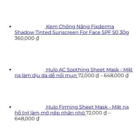
Kem Chống Nắng Fixderma
Shadow Tinted Sunscreen For Face SPF 50 30g
360,000
₫
Hulo AC Soothing Sheet Mask - Mặt
nạ làm dịu da dễ nổi mụn
72,000
₫
–
648,000
₫
Hulo Firming Sheet Mask - Mặt nạ
hỗ trợ làm mờ nếp nhăn nhỏ
72,000
₫
–
648,000
₫