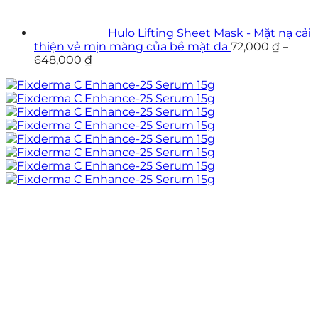
Hulo Lifting Sheet Mask - Mặt nạ cải
thiện vẻ mịn màng của bề mặt da
72,000
₫
–
648,000
₫