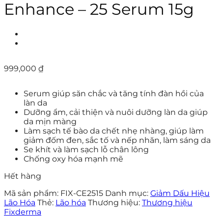
Enhance – 25 Serum 15g
999,000
₫
Serum giúp săn chắc và tăng tính đàn hồi của
làn da
Dưỡng ẩm, cải thiện và nuôi dưỡng làn da giúp
da mịn màng
Làm sạch tế bào da chết nhẹ nhàng, giúp làm
giảm đốm đen, sắc tố và nếp nhăn, làm sáng da
Se khít và làm sạch lỗ chân lông
Chống oxy hóa mạnh mẽ
Hết hàng
Mã sản phẩm:
FIX-CE2515
Danh mục:
Giảm Dấu Hiệu
Lão Hóa
Thẻ:
Lão hóa
Thương hiệu:
Thương hiệu
Fixderma