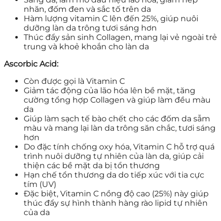
nhăn, đốm đen và sắc tố trên da
Hàm lượng vitamin C lên đến 25%, giúp nuôi
dưỡng làn da trông tươi sáng hơn
Thúc đẩy sản sinh Collagen, mang lại vẻ ngoài trẻ
trung và khoẻ khoắn cho làn da
Ascorbic Acid:
Còn được gọi là Vitamin C
Giảm tác động của lão hóa lên bề mặt, tăng
cường tổng hợp Collagen và giúp làm đều màu
da
Giúp làm sạch tế bào chết cho các đốm da sẫm
màu và mang lại làn da trông săn chắc, tươi sáng
hơn
Do đặc tính chống oxy hóa, Vitamin C hỗ trợ quá
trình nuôi dưỡng tự nhiên của làn da, giúp cải
thiện các bề mặt da bị tổn thương
Hạn chế tổn thương da do tiếp xúc với tia cực
tím (UV)
Đặc biệt, Vitamin C nồng độ cao (25%) này giúp
thúc đẩy sự hình thành hàng rào lipid tự nhiên
của da