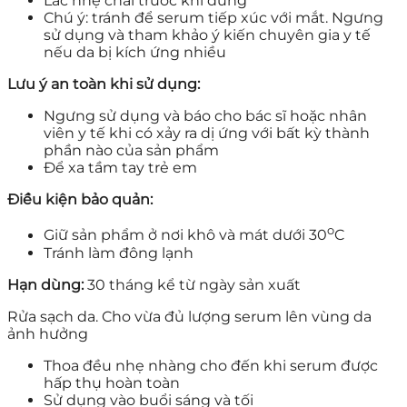
Lắc nhẹ chai trước khi dùng
Chú ý: tránh để serum tiếp xúc với mắt. Ngưng
sử dụng và tham khảo ý kiến chuyên gia y tế
nếu da bị kích ứng nhiều
Lưu ý an toàn khi sử dụng:
Ngưng sử dụng và báo cho bác sĩ hoặc nhân
viên y tế khi có xảy ra dị ứng với bất kỳ thành
phần nào của sản phẩm
Để xa tầm tay trẻ em
Điều kiện bảo quản:
o
Giữ sản phẩm ở nơi khô và mát dưới 30
C
Tránh làm đông lạnh
Hạn dùng:
30 tháng kể từ ngày sản xuất
Rửa sạch da. Cho vừa đủ lượng serum lên vùng da
ảnh hưởng
Thoa đều nhẹ nhàng cho đến khi serum được
hấp thụ hoàn toàn
Sử dụng vào buổi sáng và tối