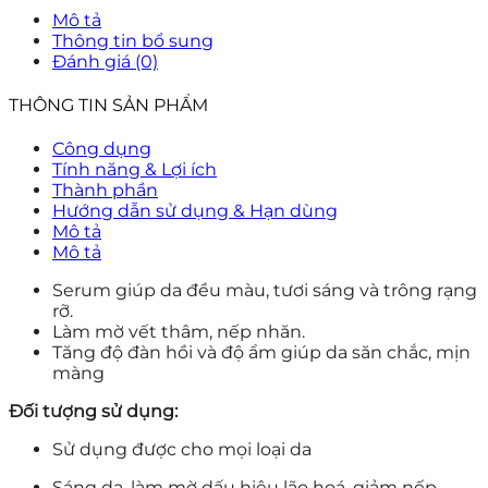
Mô tả
Thông tin bổ sung
Đánh giá (0)
THÔNG TIN SẢN PHẨM
Công dụng
Tính năng & Lợi ích
Thành phần
Hướng dẫn sử dụng & Hạn dùng
Mô tả
Mô tả
Serum giúp da đều màu, tươi sáng và trông rạng
rỡ.
Làm mờ vết thâm, nếp nhăn.
Tăng độ đàn hồi và độ ẩm giúp da săn chắc, mịn
màng
Đối tượng sử dụng:
Sử dụng được cho mọi loại da
Sáng da, làm mờ dấu hiệu lão hoá, giảm nếp