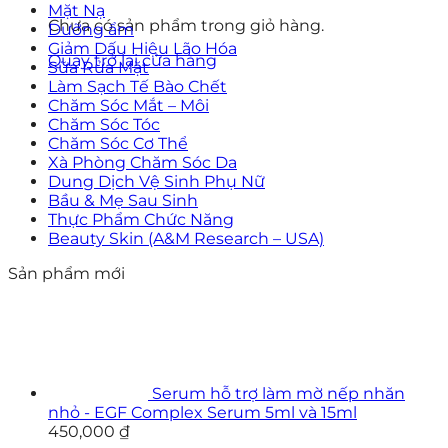
Mặt Nạ
Chưa có sản phẩm trong giỏ hàng.
Dưỡng ẩm
Giảm Dấu Hiệu Lão Hóa
Quay trở lại cửa hàng
Sữa Rửa Mặt
Làm Sạch Tế Bào Chết
Chăm Sóc Mắt – Môi
Chăm Sóc Tóc
Chăm Sóc Cơ Thể
Xà Phòng Chăm Sóc Da
Dung Dịch Vệ Sinh Phụ Nữ
Bầu & Mẹ Sau Sinh
Thực Phẩm Chức Năng
Beauty Skin (A&M Research – USA)
Sản phẩm mới
Serum hỗ trợ làm mờ nếp nhăn
nhỏ - EGF Complex Serum 5ml và 15ml
450,000
₫