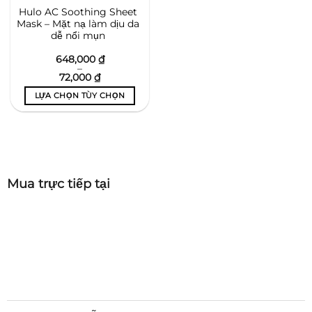
Hulo AC Soothing Sheet
Mask – Mặt nạ làm dịu da
dễ nổi mụn
648,000
₫
–
72,000
₫
LỰA CHỌN TÙY CHỌN
Sản
phẩm
này
có
nhiều
Mua trực tiếp tại
biến
thể.
Các
tùy
chọn
có
thể
được
chọn