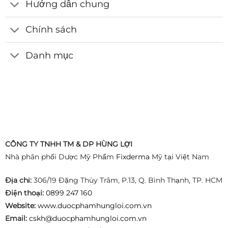
Hướng dẫn chung
trên
trang
sản
Chính sách
phẩm
Danh mục
CÔNG TY TNHH TM & DP HÙNG LỢI
Nhà phân phối Dược Mỹ Phẩm
Fixderma
Mỹ tại Việt Nam
Địa chỉ:
306/19 Đặng Thùy Trâm, P.13, Q. Bình Thạnh, TP. HCM
Điện thoại:
0899 247 160
Website:
www.duocphamhungloi.com.vn
Email:
cskh@duocphamhungloi.com.vn