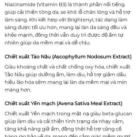
Niacinamide (Vitamin B3) là thành phần nổi tiếng
giúp cải thiện tông da, se khít lỗ chân lông và hỗ trợ
làm sáng. Khi kết hợp với Brightenyl, tác dụng làm
sáng được tối ưu hơn, mang lại làn da sáng đều và
khỏe mạnh, đồng thời vẫn duy trì được độ ẩm tự
nhiên giúp da mềm mại và dễ chịu.
Chiết xuất Tảo Nâu (Ascophyllum Nodosum Extract)
Giàu khoáng chất và chất chống oxy hóa, chiết xuất
Tảo Nâu giúp dưỡng ẩm, làm dịu, hỗ trợ giảm dấu
hiệu lão hóa sớm mang lại làn da mềm mại và mịn
màng hơn.
Chiết xuất Yến mạch (Avena Sativa Meal Extract)
Chiết xuất Yến mạch trong mặt nạ giàu beta-glucan
giúp làm dịu và cải thiện tình trạng da nhạy cảm,
tăng khả năng giữ ẩm, đồng thời hỗ trợ củng cố
hàng rào bảo vệ da, mang đến cảm giác mềm mượt,