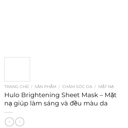
TRANG CHỦ
/
SẢN PHẨM
/
CHĂM SÓC DA
/
MẶT NẠ
Hulo Brightening Sheet Mask – Mặt
nạ giúp làm sáng và đều màu da