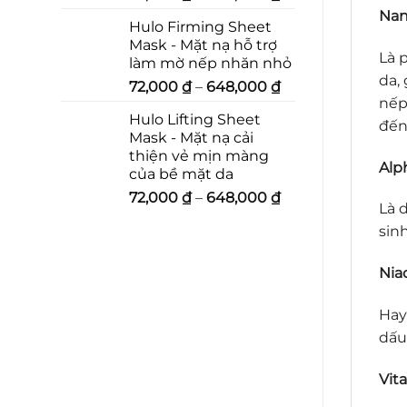
Nan
Hulo Firming Sheet
Mask - Mặt nạ hỗ trợ
Là 
làm mờ nếp nhăn nhỏ
da,
72,000
₫
–
648,000
₫
nếp
Hulo Lifting Sheet
đến
Mask - Mặt nạ cải
thiện vẻ mịn màng
Alph
của bề mặt da
72,000
₫
–
648,000
₫
Là 
sin
Nia
Hay
dấu
Vit