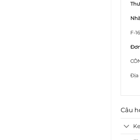
Thư
Nhà
F-16
Đơn
CÔN
Địa
Câu h
Ke