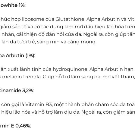
owhite 1%:
phức hợp liposome của Glutathione, Alpha Arbutin và Vi
 giảm sắc tố và có tác dụng làm mờ dấu hiệu lão hóa trên
 nhăn, cải thiện độ đàn hồi của da. Ngoài ra, còn giúp t
 làn da tươi trẻ, sáng mịn và căng mọng.
a Arbutin (1%):
dẫn xuất lành tính của hydroquinone. Alpha Arbutin hạn
h melanin trên da. Giúp hỗ trợ làm sáng da, mờ vết thâm
cinamide 3,2%:
 còn gọi là Vitamin B3, một thành phần chăm sóc da toàn
 hiệu lão hóa và hỗ trợ làm dịu da. Ngoài ra, còn giảm sả
amin E 0,46%: