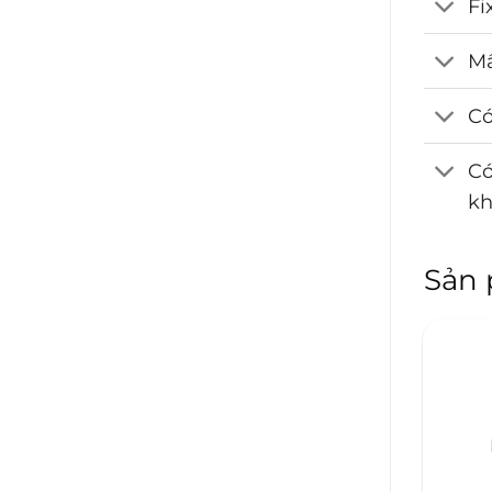
Fi
Mấ
Có
Có
k
Sản 