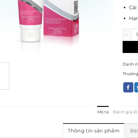
Cải
Hạn
Kem Dư
Danh 
Thương
Mô tả
Đánh giá (0
Thông tin sản phẩm
Bài