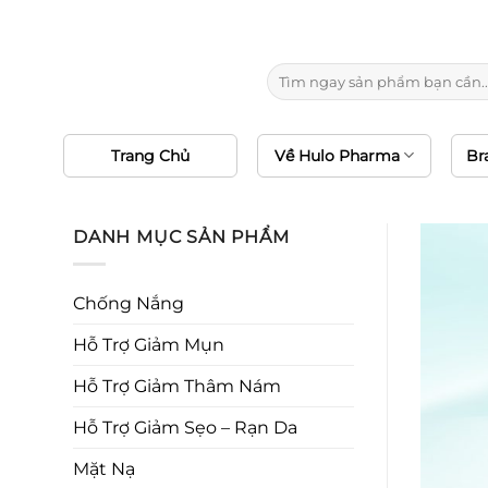
Chuyển
10
đến
nội
Tìm
dung
kiếm:
Trang Chủ
Về Hulo Pharma
Br
DANH MỤC SẢN PHẨM
Chống Nắng
Hỗ Trợ Giảm Mụn
Hỗ Trợ Giảm Thâm Nám
Hỗ Trợ Giảm Sẹo – Rạn Da
Mặt Nạ