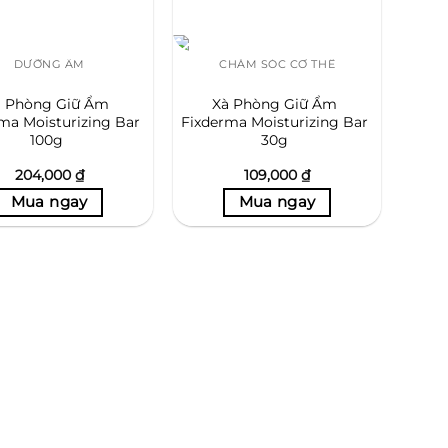
DƯỠNG ẨM
CHĂM SÓC CƠ THỂ
à Phòng Giữ Ẩm
Xà Phòng Giữ Ẩm
ma Moisturizing Bar
Fixderma Moisturizing Bar
100g
30g
204,000
₫
109,000
₫