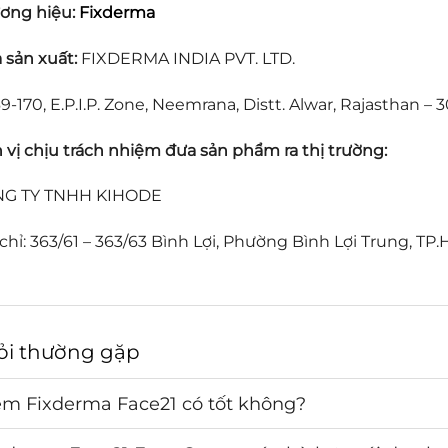
ơng hiệu:
Fixderma
 sản xuất:
FIXDERMA INDIA PVT. LTD.
9-170, E.P.I.P. Zone, Neemrana, Distt. Alwar, Rajasthan – 3
 vị chịu trách nhiệm đưa sản phẩm ra thị trường:
G TY TNHH KIHODE
 chỉ: 363/61 – 363/63 Bình Lợi, Phường Bình Lợi Trung, TP
ỏi thường gặp
m Fixderma Face21 có tốt không?