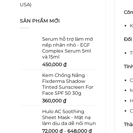
USA)
Côn
SẢN PHẨM MỚI
K
Serum hỗ trợ làm mờ
Đối
nếp nhăn nhỏ - EGF
Complex Serum 5ml
T
và 15ml
450,000
₫
Tính
Kem Chống Nắng
C
Fixderma Shadow
Tinted Sunscreen For
M
Face SPF 50 30g
H
360,000
₫
C
Hulo AC Soothing
Sheet Mask - Mặt nạ
làm dịu da dễ nổi mụn
Thà
72,000
₫
–
648,000
₫