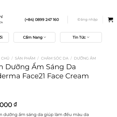
phí
hí
(+84) 0899 247 160
Đăng nhập
0k
ối
Cẩm Nang
Tin Tức
 CHỦ
/
SẢN PHẨM
/
CHĂM SÓC DA
/
DƯỠNG ẨM
m Dưỡng Ẩm Sáng Da
derma Face21 Face Cream
g
,000
₫
 dưỡng ẩm sáng da giúp làm đều màu da