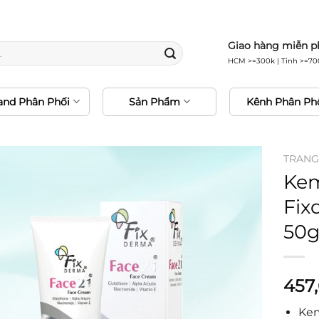
0% hàng chính hãng • Freeship 24H • Đổi trả miễn 
Giao hàng miễn p
HCM >=300k | Tỉnh >=70
and Phân Phối
Sản Phẩm
Kênh Phân Ph
TRANG
Ke
Fix
50
457
Kem