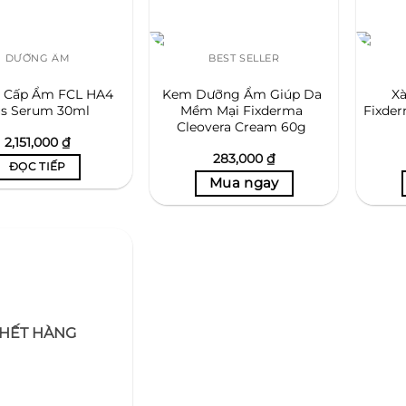
DƯỠNG ẨM
BEST SELLER
 Cấp Ẩm FCL HA4
Kem Dưỡng Ẩm Giúp Da
X
us Serum 30ml
Mềm Mại Fixderma
Fixder
Cleovera Cream 60g
2,151,000
₫
283,000
₫
ĐỌC TIẾP
HẾT HÀNG