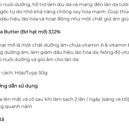
p nuôi dưỡng, hỗ trợ làm dịu da và mang đến làn da tươi 
 gốc tự do nhờ khả năng chống oxy hóa mạnh. Giúp thúc
 dấu hiệu lão hóa và hoạt động như một chất giữ ẩm giú
a Butter (Bơ hạt mỡ) 3,12%:
hạt mỡ là một chất dưỡng ẩm chứa vitamin A & vitamin E
g dưỡng ẩm, làm giảm dấu hiệu lão hóa da. Nồng độ vita
p nuôi dưỡng và giữ ẩm cho làn da.
 cách: Hộp/Tuýp 50g
ng dẫn sử dụng
a lên mặt và cổ sau khi làm sạch 2 lần / ngày (sáng và t
g quanh năm
tả