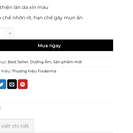
 thiện làn da xỉn màu
 chế nhờn rít, hạn chế gây mụn ẩn
ỡng Ẩm Sáng Da Fixderma Face21 Face Cream 50g số lượng
mục:
Best Seller
,
Dưỡng Ẩm
,
Sản phẩm mới
 hiệu:
Thương hiệu Fixderma
)
 viết chi tiết